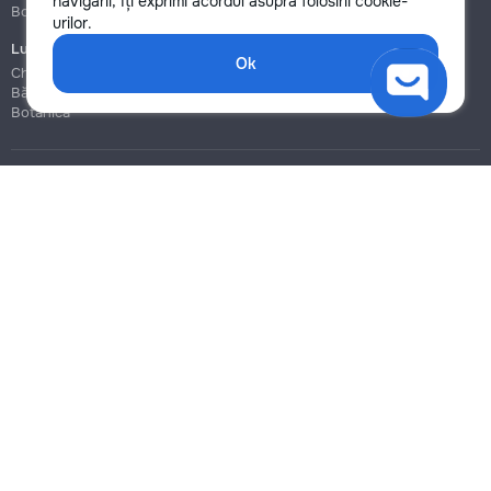
navigării, îți exprimi acordul asupra folosirii cookie-
Botanica
Botanica
urilor.
Lucrări de construcție și instalare
Ok
Chișinău
Bălți
Botanica
Blog
Reguli
Prețuri la servicii
Ajutor
Politica de confidențialitate
Cookies
Scrie în suport
info@remont.md