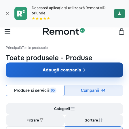
Descarcă aplicația și utilizează RemontMD
×
oriunde
★★★★★
Principală
Toate produsele
Toate produsele
-
Produse
Adaugă compania
Produse și servicii
Companii
65
44
Categorii
Filtrare
Sortare