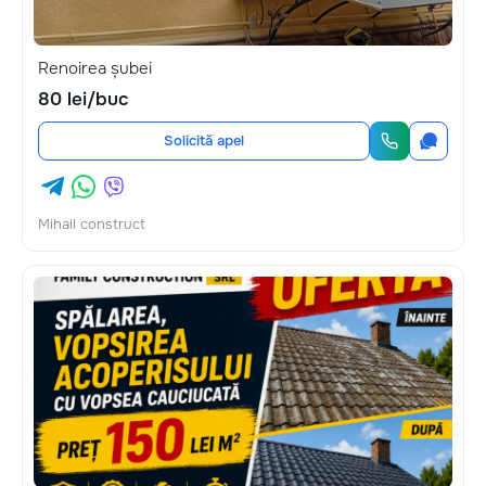
Renoirea șubei
80 lei/buc
Solicită apel
Mihail construct