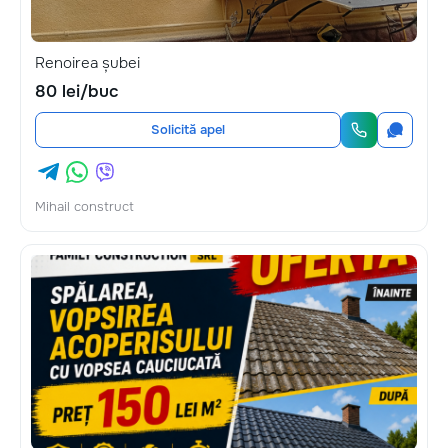
Renoirea șubei
80 lei/buc
Solicită apel
Mihail construct