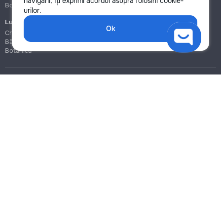
navigării, îți exprimi acordul asupra folosirii cookie-
Botanica
Botanica
urilor.
Lucrări de construcție și instalare
Ok
Chișinău
Bălți
Botanica
Blog
Reguli
Prețuri la servicii
Ajutor
Politica de confidențialitate
Cookies
Scrie în suport
info@remont.md