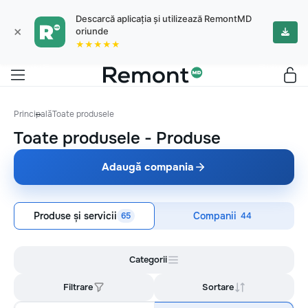
Descarcă aplicația și utilizează RemontMD
×
oriunde
★★★★★
Principală
Toate produsele
Toate produsele
-
Produse
Adaugă compania
Produse și servicii
Companii
65
44
Categorii
Filtrare
Sortare