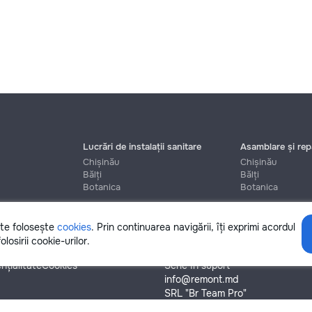
Lucrări de instalații sanitare
Asamblare și repa
Chișinău
Chișinău
Bălți
Bălți
Botanica
Botanica
ite folosește
cookies
. Prin continuarea navigării, îți exprimi acordul
Ajutor
olosirii cookie-urilor.
nțialitate
Cookies
Scrie în suport
info@remont.md
SRL "Br Team Pro"