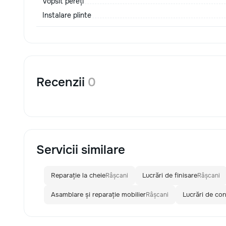
Vopsit pereți
Instalare plinte
Recenzii
0
Servicii similare
Reparație la cheie
Lucrări de finisare
Râșcani
Râșcani
Asamblare și reparație mobilier
Lucrări de con
Râșcani