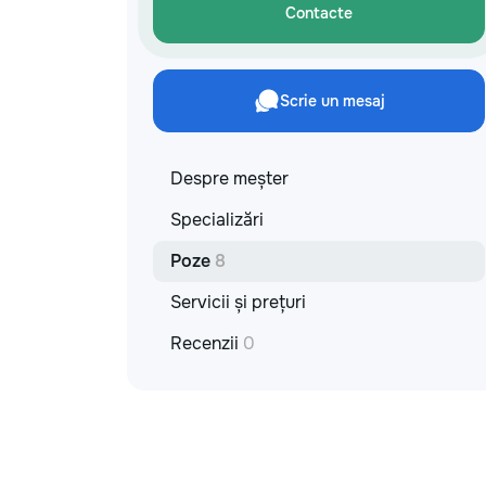
Contacte
Scrie un mesaj
Despre meșter
Specializări
Poze
8
Servicii și prețuri
Recenzii
0