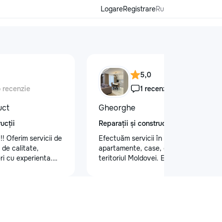
Logare
Registrare
Ru
5,0
o recenzie
1 recenzie
uct
Gheorghe
ucții
Reparații și construcții
!! Oferim servicii de
Efectuăm servicii în reparatii
e de calitate,
apartamente, case, oficii, etc. pe tot
ri cu experienta.
teritoriul Moldovei. Efectuam un
itate, atenție la
spectru larg de activitati: tencuiala
 durabile.
peretilor /chit pentru pereti/ laminat/
 vizita la nr. de
teracota/ghipsocarton /vopsit pereti
86
,poduri/ electricitate. La fel efectuam
si lucrari de constructie:,montam
,renovam,construim. interior, exterior