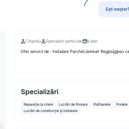
стекла для улучшения видимости и
ремонт царапин на кузове.
Ești meșter?
Дополнительно предлагаем
выпрямление вмятин без покраски,
нанесение защитных составов,
тонировку в соответствии с
законодательством и химчистку
Chișinău
Specialist particular
Liber
салона. Услуги по полировке хрома
и антихрому придают автомобилю
Ofer servicii de : Instalare Parchet,laminat Regips(gipso 
стиль, а защитная пленка на фары
защищает от повреждений. Мы
придерживаемся высоких
стандартов обслуживания,
используя передовые технологии.
Доверьте нам заботу о вашем
автомобиле, и он будет радовать
Specializări
вас долгие годы.
Reparație la cheie
Lucrări de finisare
Plafoanele
Podele
Lucrări de construcție și instalare