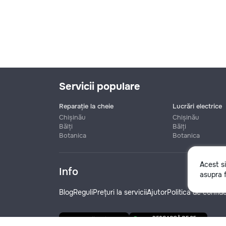
Servicii populare
Reparație la cheie
Lucrări electrice
Chișinău
Chișinău
Bălți
Bălți
Botanica
Botanica
Nume
Acest s
Info
asupra f
Telefon
Blog
Reguli
Prețuri la servicii
Ajutor
Politica de confide