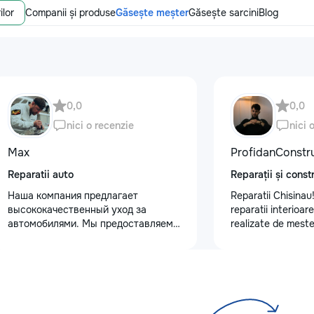
ilor
Companii și produse
Găsește meșter
Găsește sarcini
Blog
0,0
0,0
nici o recenzie
nici 
Max
ProfidanConstr
Reparatii auto
Reparații și constr
Наша компания предлагает
Reparatii Chisinau!
высококачественный уход за
reparatii interioar
автомобилями. Мы предоставляем
realizate de meste
услуги полировки кузова для
Ne bazam pe serioz
восстановления блеска, ремонт
detalii si rezultate
сколов и трещин на лобовом стекле
Programează acum o
для обеспечения безопасности.
telefon: 0795578
Также выполняем оклейку
защитными пленками, полировку