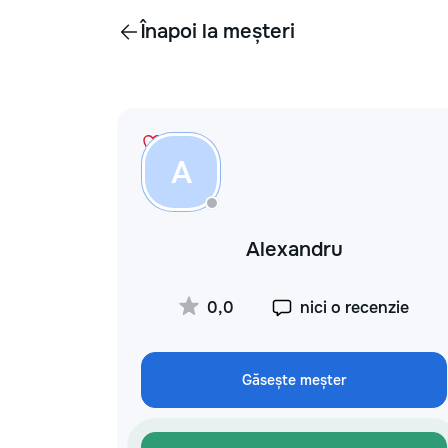
Înapoi la meșteri
A
Alexandru
0,0
nici o recenzie
Găsește meșter