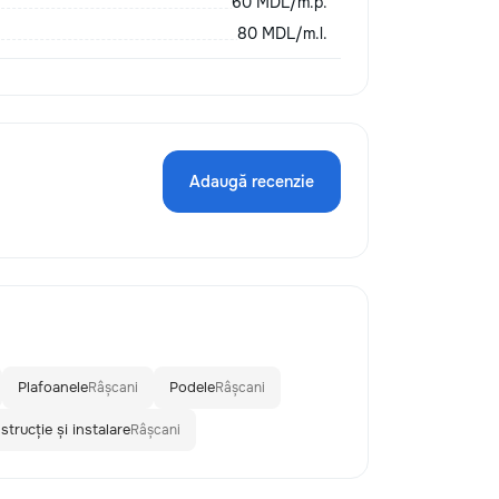
60 MDL/m.p.
80 MDL/m.l.
Adaugă recenzie
Plafoanele
Podele
Râșcani
Râșcani
strucție și instalare
Râșcani