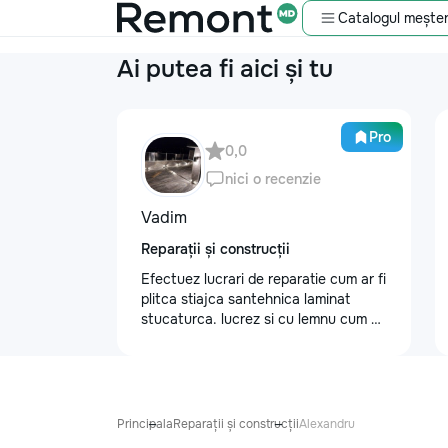
Catalogul meșter
Ai putea fi aici și tu
Pro
0,0
nici o recenzie
Vadim
Reparații și construcții
Efectuez lucrari de reparatie cum ar fi
plitca stiajca santehnica laminat
stucaturca. lucrez si cu lemnu cum ar
fi vagonca cine are nevoe apelati
068368379
Principala
Reparații și construcții
Alexandru