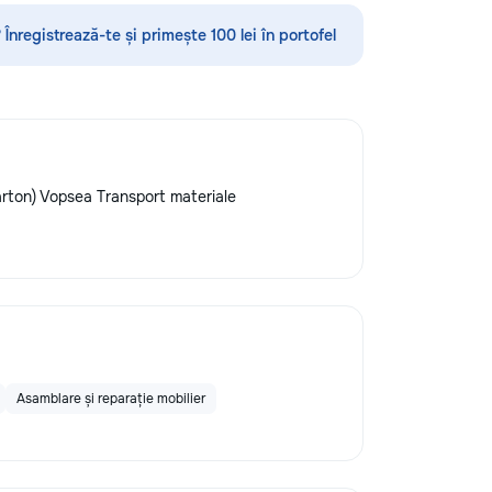
/ acoperise. pentru mai multe detalii
la num.: 069995194
 Înregistrează-te și primește 100 lei în portofel
carton) Vopsea Transport materiale
Asamblare și reparație mobilier