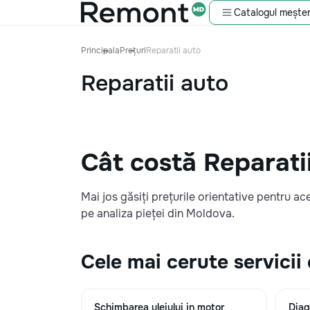
Catalogul meșter
Principala
Prețuri
Reparatii auto
Reparatii auto
Cât costă Reparati
Mai jos găsiți prețurile orientative pentru ac
pe analiza pieței din Moldova.
Cele mai cerute servicii
Schimbarea uleiului in motor
Diag