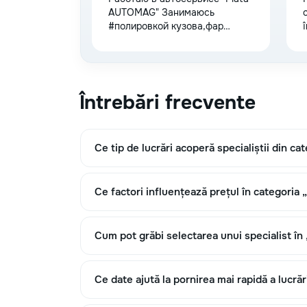
distribuție
AUTOMAG" Занимаюсь
c
#полировкой кузова,фар
Schimbare
#химчисткой салона
100 MDL
ulei
Schimbare
80 MDL
Întrebări frecvente
filtre
r
g
Ce tip de lucrări acoperă specialiștii din ca
Ce factori influențează prețul în categoria 
Cum pot grăbi selectarea unui specialist în
Ce date ajută la pornirea mai rapidă a lucrăr