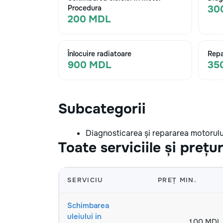
30
Procedura
200 MDL
Înlocuire radiatoare
Repa
900 MDL
35
Subcategorii
Diagnosticarea și repararea motorulu
Toate serviciile și prețur
SERVICIU
PREȚ MIN.
Schimbarea
uleiului in
100 MDL