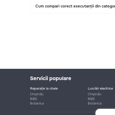
Cum compari corect executanții din categor
Servicii populare
Reparație la cheie
Lucrări electrice
Chișinău
Chișinău
Bălți
Bălți
Botanica
Botanica
Nume