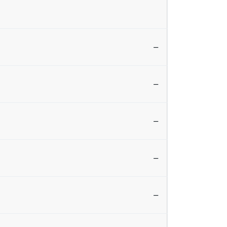
—
—
—
—
—