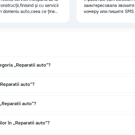
onstrucții,finisind și cu servicii
заинтересовала звоните
în domeniu auto,ceea ce ține
номеру или пишите SMS
mai mult de partea vizuală a
400 MDL
200 MDL
mașinii,partea estetică de pe
afară,cat și cea din interior,sunt
un băiat serios,dornic de lucru și
de a face bani,și nu în primul
300 MDL
150 MDL
ând de a oferi calitate și
aranție clientului!
tegoria „Reparatii auto”?
„Reparatii auto”?
 „Reparatii auto”?
ilor în „Reparatii auto”?