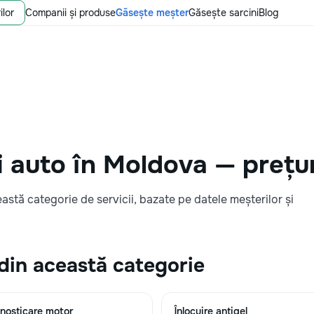
ilor
Companii și produse
Găsește meșter
Găsește sarcini
Blog
i auto în Moldova — prețu
eastă categorie de servicii, bazate pe datele meșterilor și
 din această categorie
nosticare motor
Înlocuire antigel