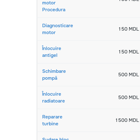
motor
Procedura
Diagnosticare
150 MDL
motor
Înlocuire
150 MDL
antigel
Schimbare
500 MDL
pompă
Înlocuire
500 MDL
radiatoare
Reparare
1500 MDL
turbine
Sudare bloc