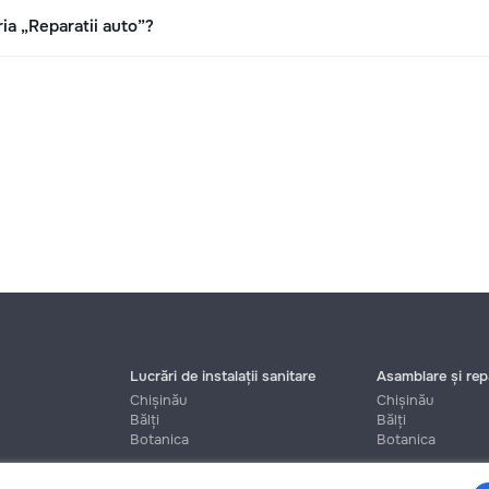
ia „Reparatii auto”?
Lucrări de instalații sanitare
Asamblare și repa
Chișinău
Chișinău
Bălți
Bălți
Botanica
Botanica