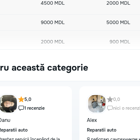
4500 MDL
2000 MDL
9000 MDL
5000 MDL
2000 MDL
900 MDL
tru această categorie
20000 MDL
10000 MDL
1000 MDL
400 MDL
5,0
0,0
1 recenzie
nici o recenz
Danu
Alex
Reparatii auto
Reparatii auto
3500 MDL
2000 MDL
Prestez servicii începând de la
Я работаю сантехником 