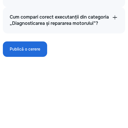
Cum compari corect executanții din categoria
Reparare motor
„Diagnosticarea și repararea motorului”?
300
900
Publică o cerere
2000
→
Reparare capitală motor
5000
10000