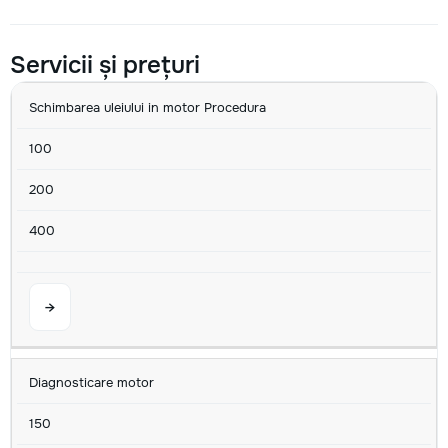
Servicii și prețuri
SERVICIU
MIN
AVG
MAX
U/M
Schimbarea uleiului in motor Procedura
100
200
400
→
Diagnosticare motor
150