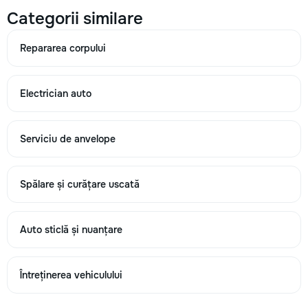
Categorii similare
→
Repararea corpului
Electrician auto
Reparare turbine
1500
Serviciu de anvelope
3500
7000
Spălare și curățare uscată
Auto sticlă și nuanțare
→
Întreținerea vehiculului
Sudare bloc motor