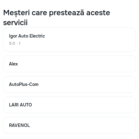
Meșteri care prestează aceste
Schimbare pompă
servicii
500
Igor Auto Electric
1200
5.0 · 1
2500
Alex
→
AutoPlus-Com
Înlocuire radiatoare
LARI AUTO
500
900
RAVENOL
1500