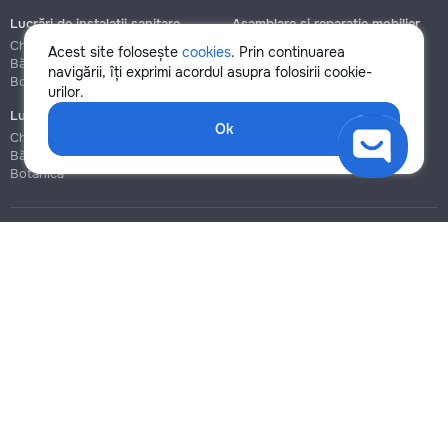
Înlocuire curele și lanțuri de distribuție
Lucrări de instalații sanitare
Asamblare și reparație mobilier
1000
Chișinău
Chișinău
Acest site folosește
cookies
. Prin continuarea
Bălți
Bălți
navigării, îți exprimi acordul asupra folosirii cookie-
Botanica
Botanica
2000
urilor.
Lucrări de construcție și instalare
3500
Ok
Chișinău
Bălți
Botanica
→
Blog
Reguli
Schimbare ulei
Prețuri la servicii
Ajutor
100
Politica de confidențialitate
Cookies
200
400