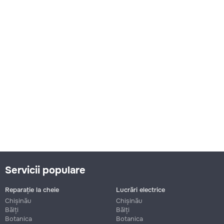
20000
→
Reparare tobă de eșapament
150
400
1000
Servicii populare
→
Reparație la cheie
Lucrări electrice
Chișinău
Chișinău
Bălți
Bălți
Botanica
Botanica