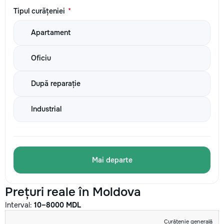
Tipul curățeniei
*
Apartament
Oficiu
După reparație
Industrial
Mai departe
Prețuri reale în Moldova
Interval:
10–8000 MDL
SERVICIU
MIN
MAX
U/M
Curățenie generală