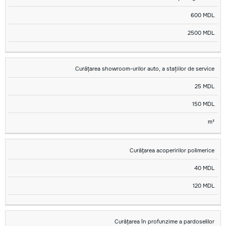
600 MDL
2500 MDL
Curățarea showroom-urilor auto, a stațiilor de service
25 MDL
150 MDL
m²
Curățarea acoperirilor polimerice
40 MDL
120 MDL
Curățarea în profunzime a pardoselilor