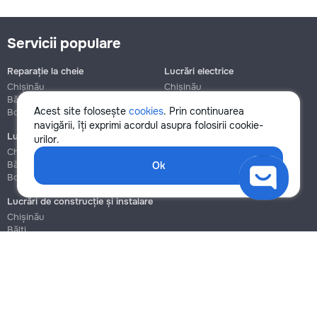
Servicii populare
Reparație la cheie
Lucrări electrice
Chișinău
Chișinău
Bălți
Bălți
Acest site folosește
cookies
. Prin continuarea
Botanica
Botanica
navigării, îți exprimi acordul asupra folosirii cookie-
Lucrări de instalații sanitare
Asamblare și reparație mobilier
urilor.
Chișinău
Chișinău
Bălți
Bălți
Ok
Botanica
Botanica
Lucrări de construcție și instalare
Chișinău
Bălți
Botanica
Blog
Reguli