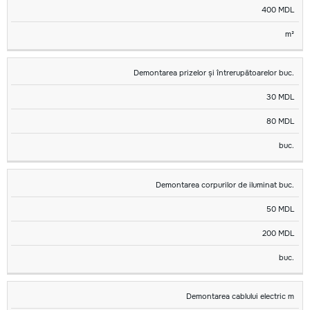
400 MDL
m²
Demontarea prizelor și întrerupătoarelor buc.
30 MDL
80 MDL
buc.
Demontarea corpurilor de iluminat buc.
50 MDL
200 MDL
buc.
Demontarea cablului electric m