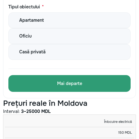
Tipul obiectului
*
Apartament
Oficiu
Casă privată
Mai departe
Prețuri reale în Moldova
Interval:
3–25000 MDL
SERVICIU
MIN
MAX
U/M
Înlocuire electrică
150 MDL