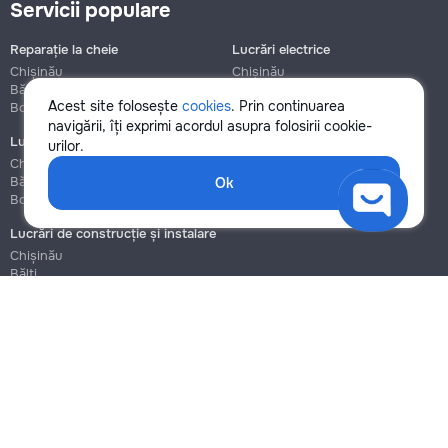
Servicii populare
Reparație la cheie
Lucrări electrice
Chișinău
Chișinău
Bălți
Bălți
Acest site folosește
cookies
. Prin continuarea
Botanica
Botanica
navigării, îți exprimi acordul asupra folosirii cookie-
Lucrări de instalații sanitare
Asamblare și reparație mobilier
urilor.
Chișinău
Chișinău
Bălți
Bălți
Ok
Botanica
Botanica
Lucrări de construcție și instalare
Chișinău
Bălți
Botanica
Blog
Reguli
Prețuri la servicii
Ajutor
Politica de confidențialitate