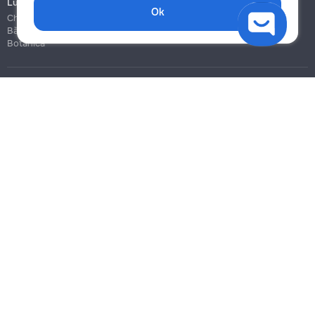
Lucrări de construcție și instalare
Ok
Chișinău
Bălți
Botanica
Blog
Reguli
Prețuri la servicii
Ajutor
Politica de confidențialitate
Cookies
Scrie în suport
info@remont.md
SRL "Br Team Pro"