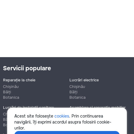
Servicii populare
Reparație la cheie
Lucrări electrice
Chișinău
Chișinău
Bălți
Bălți
Botanica
Botanica
Lucrări de instalații sanitare
Asamblare și reparație mobilier
Chișinău
Chișinău
Acest site folosește
cookies
. Prin continuarea
Bălți
Bălți
navigării, îți exprimi acordul asupra folosirii cookie-
Botanica
Botanica
urilor.