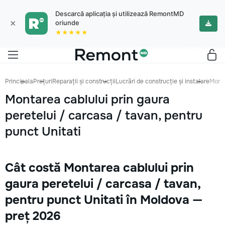
Descarcă aplicația și utilizează RemontMD
×
oriunde
★★★★★
Principala
Prețuri
Reparații și construcții
Lucrări de construcție și instalare
Monta
Montarea cablului prin gaura
peretelui / carcasa / tavan, pentru
punct Unitati
Cât costă Montarea cablului prin
gaura peretelui / carcasa / tavan,
pentru punct Unitati în Moldova —
preț 2026