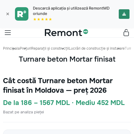
Descarcă aplicația și utilizează RemontMD
×
oriunde
★★★★★
Principala
Prețuri
Reparații și construcții
Lucrări de construcție și instalare
Turna
Turnare beton Mortar finisat
Cât costă Turnare beton Mortar
finisat în Moldova — preț 2026
De la 186 – 1567 MDL · Mediu 452 MDL
Bazat pe analiza pieței