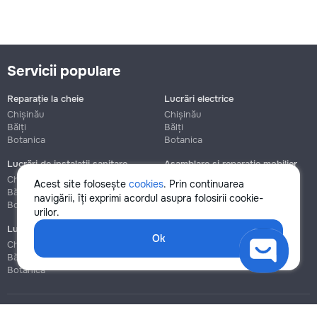
Servicii populare
Reparație la cheie
Lucrări electrice
Chișinău
Chișinău
Bălți
Bălți
Botanica
Botanica
Lucrări de instalații sanitare
Asamblare și reparație mobilier
Chișinău
Chișinău
Acest site folosește
cookies
. Prin continuarea
Bălți
Bălți
navigării, îți exprimi acordul asupra folosirii cookie-
Botanica
Botanica
urilor.
Lucrări de construcție și instalare
Ok
Chișinău
Bălți
Botanica