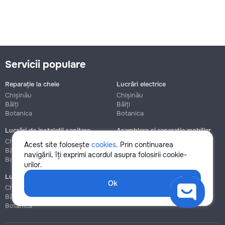
Servicii populare
Reparație la cheie
Lucrări electrice
Chișinău
Chișinău
Bălți
Bălți
Botanica
Botanica
Lucrări de instalații sanitare
Asamblare și reparație mobilier
Chișinău
Chișinău
Acest site folosește
cookies
. Prin continuarea
Bălți
Bălți
navigării, îți exprimi acordul asupra folosirii cookie-
Botanica
Botanica
urilor.
Lucrări de construcție și instalare
Ok
Chișinău
Bălți
Botanica