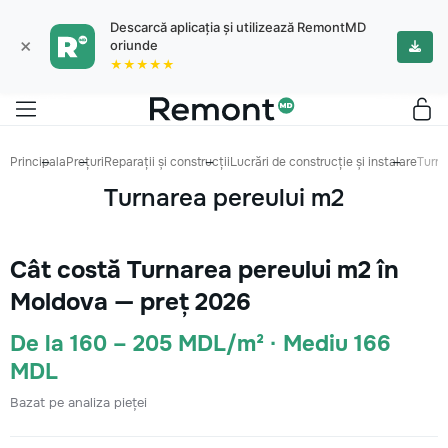
Descarcă aplicația și utilizează RemontMD
×
oriunde
★★★★★
Principala
Prețuri
Reparații și construcții
Lucrări de construcție și instalare
Turna
Turnarea pereului m2
Cât costă Turnarea pereului m2 în
Moldova — preț 2026
De la 160 – 205 MDL/m² · Mediu 166
MDL
Bazat pe analiza pieței