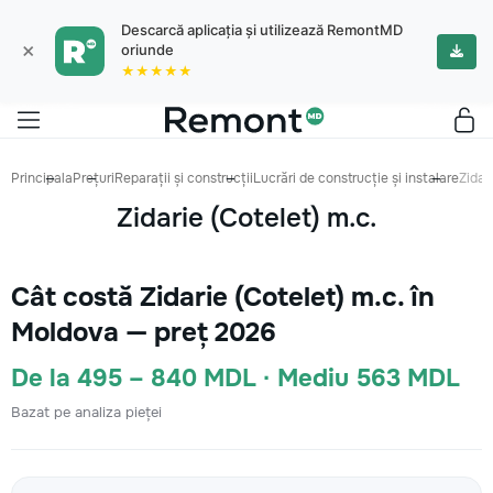
Descarcă aplicația și utilizează RemontMD
×
oriunde
★★★★★
Principala
Prețuri
Reparații și construcții
Lucrări de construcție și instalare
Zidar
Zidarie (Cotelet) m.c.
Cât costă Zidarie (Cotelet) m.c. în
Moldova — preț 2026
De la 495 – 840 MDL · Mediu 563 MDL
Bazat pe analiza pieței