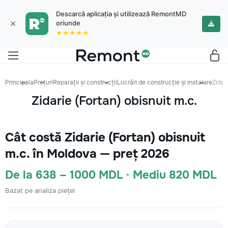
Descarcă aplicația și utilizează RemontMD
×
oriunde
★★★★★
Principala
Prețuri
Reparații și construcții
Lucrări de construcție și instalare
Zidar
Zidarie (Fortan) obisnuit m.c.
Cât costă Zidarie (Fortan) obisnuit
m.c. în Moldova — preț 2026
De la 638 – 1000 MDL · Mediu 820 MDL
Bazat pe analiza pieței