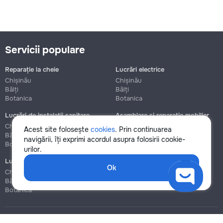
Servicii populare
Reparație la cheie
Lucrări electrice
Chișinău
Chișinău
Bălți
Bălți
Botanica
Botanica
Lucrări de instalații sanitare
Asamblare și reparație mobilier
Chișinău
Chișinău
Acest site folosește
cookies
. Prin continuarea
Bălți
Bălți
navigării, îți exprimi acordul asupra folosirii cookie-
Botanica
Botanica
urilor.
Lucrări de construcție și instalare
Ok
Chișinău
Bălți
Botanica