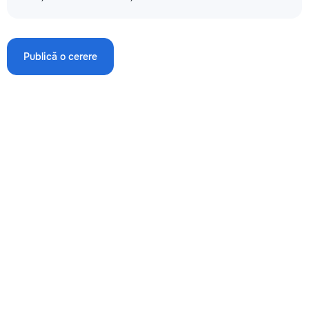
450
Publică o cerere
→
Amenajarea fundației bandă m3
820
915
1200
→
Producerea și instalarea cofrajelor pentru fundație m2