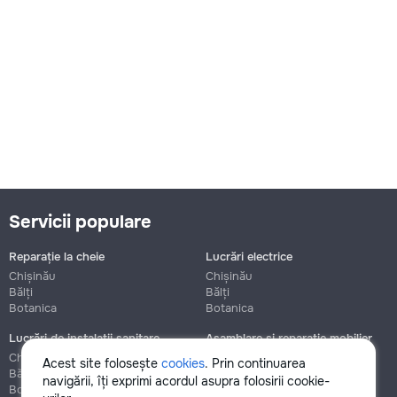
100
120
145
m²
→
Servicii populare
Reparație la cheie
Lucrări electrice
Plasarea pernei din nisip cu compactare pentru temelie m3
Chișinău
Chișinău
Bălți
Bălți
170
Botanica
Botanica
200
Lucrări de instalații sanitare
Asamblare și reparație mobilier
Chișinău
Chișinău
Acest site folosește
cookies
. Prin continuarea
230
Bălți
Bălți
navigării, îți exprimi acordul asupra folosirii cookie-
Botanica
Botanica