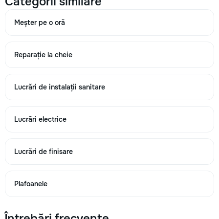
Categorii similare
705
Meșter pe o oră
820
m²
Reparație la cheie
→
Lucrări de instalații sanitare
Betonarea manuală a brâului din beton armat (fără pregătirea
mortarului) t.
Lucrări electrice
760
Lucrări de finisare
890
1020
Plafoanele
→
Întrebări frecvente