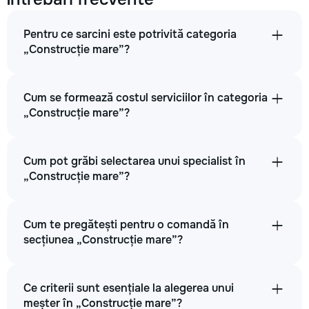
Pentru ce sarcini este potrivită categoria
Armarea brâului din beton armat pentru fundație t.
„Construcție mare”?
4400
Cum se formează costul serviciilor în categoria
5200
„Construcție mare”?
6000
Cum pot grăbi selectarea unui specialist în
„Construcție mare”?
→
Cum te pregătești pentru o comandă în
Pregătirea mortarului de beton pentru fundație m3
secțiunea „Construcție mare”?
330
Ce criterii sunt esențiale la alegerea unui
390
meșter în „Construcție mare”?