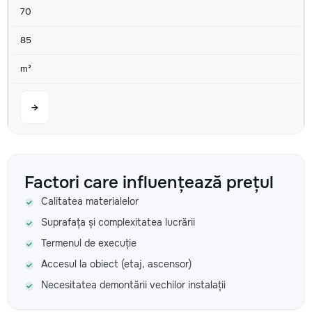
70
85
m²
→
Palplanșe helicoidale (doar lucrul) m.l.
Factori care influențează prețul
470
Calitatea materialelor
550
Suprafața și complexitatea lucrării
Termenul de execuție
640
Accesul la obiect (etaj, ascensor)
m.l.
Necesitatea demontării vechilor instalații