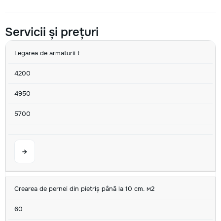
Servicii și prețuri
SERVICIU
MIN
AVG
MAX
U/M
Legarea de armaturii t
4200
4950
5700
→
Crearea de pernei din pietriș până la 10 cm. м2
60