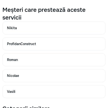
→
Meșteri care prestează aceste
servicii
Palplanșe umplute(foraj, montare cadru, umplere) m3
Nikita
1800
2100
ProfidanConstruct
2400
Roman
→
Nicolae
Betonarea brâului din beton armat pentru fundație „din
malaxor" m3
Vasili
600