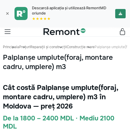
Descarcă aplicația și utilizează RemontMD
×
oriunde
★★★★★
Principala
Prețuri
Reparații și construcții
Construcție mare
Palplanșe umplute(for
Palplanșe umplute(foraj, montare
cadru, umplere) m3
Cât costă Palplanșe umplute(foraj,
montare cadru, umplere) m3 în
Moldova — preț 2026
De la 1800 – 2400 MDL · Mediu 2100
MDL