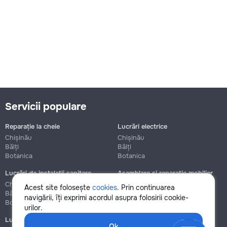
Servicii populare
Reparație la cheie
Lucrări electrice
Chișinău
Chișinău
Bălți
Bălți
Botanica
Botanica
Lucrări de instalații sanitare
Asamblare și reparație mobilier
Chișinău
Chișinău
Acest site folosește
cookies
. Prin continuarea
Bălți
Bălți
navigării, îți exprimi acordul asupra folosirii cookie-
Botanica
Botanica
urilor.
Lucrări de construcție și instalare
Ok