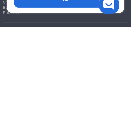
Chișinău
Bălți
Botanica
Blog
Reguli
Prețuri la servicii
Ajutor
Politica de confidențialitate
Cookies
Scrie în suport
info@remont.md
SRL "Br Team Pro"