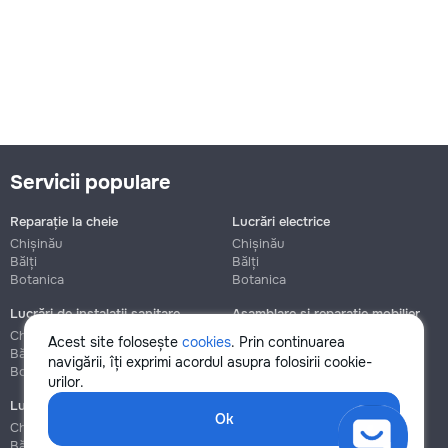
Servicii populare
Reparație la cheie
Lucrări electrice
Chișinău
Chișinău
Bălți
Bălți
Botanica
Botanica
Lucrări de instalații sanitare
Asamblare și reparație mobilier
Chișinău
Chișinău
Acest site folosește
cookies
. Prin continuarea
Bălți
Bălți
navigării, îți exprimi acordul asupra folosirii cookie-
Botanica
Botanica
urilor.
Lucrări de construcție și instalare
Ok
Chișinău
Bălți