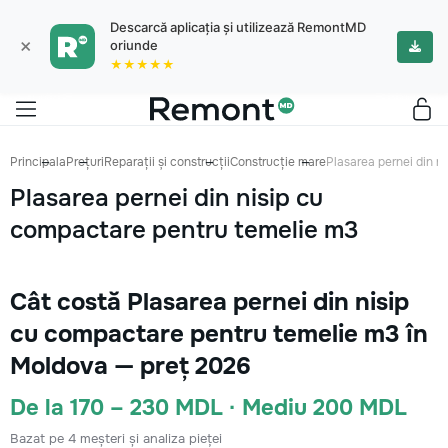
Descarcă aplicația și utilizează RemontMD
×
oriunde
★★★★★
Principala
Prețuri
Reparații și construcții
Construcție mare
Plasarea pernei din n
Plasarea pernei din nisip cu
compactare pentru temelie m3
Cât costă Plasarea pernei din nisip
cu compactare pentru temelie m3 în
Moldova — preț 2026
De la 170 – 230 MDL · Mediu 200 MDL
Bazat pe 4 meșteri și analiza pieței