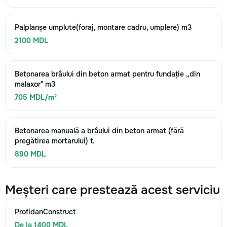
Palplanșe umplute(foraj, montare cadru, umplere) m3
2100 MDL
Betonarea brâului din beton armat pentru fundație „din
malaxor" m3
705 MDL/m²
Betonarea manuală a brâului din beton armat (fără
pregătirea mortarului) t.
890 MDL
Meșteri care prestează acest serviciu
ProfidanConstruct
De la 1400 MDL