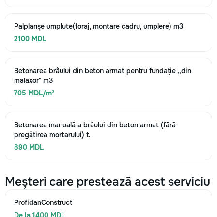
Palplanșe umplute(foraj, montare cadru, umplere) m3
2100 MDL
Betonarea brâului din beton armat pentru fundație „din
malaxor" m3
705 MDL/m²
Betonarea manuală a brâului din beton armat (fără
pregătirea mortarului) t.
890 MDL
Meșteri care prestează acest serviciu
ProfidanConstruct
De la 1400 MDL