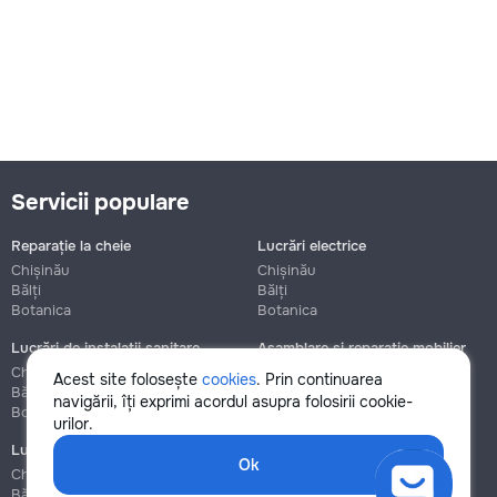
Servicii populare
Reparație la cheie
Lucrări electrice
Chișinău
Chișinău
Bălți
Bălți
Botanica
Botanica
Lucrări de instalații sanitare
Asamblare și reparație mobilier
Chișinău
Chișinău
Acest site folosește
cookies
. Prin continuarea
Bălți
Bălți
navigării, îți exprimi acordul asupra folosirii cookie-
Botanica
Botanica
urilor.
Lucrări de construcție și instalare
Ok
Chișinău
Bălți