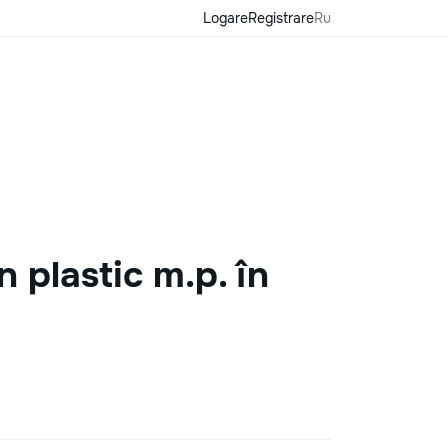
Logare
Registrare
Ru
 plastic m.p. în