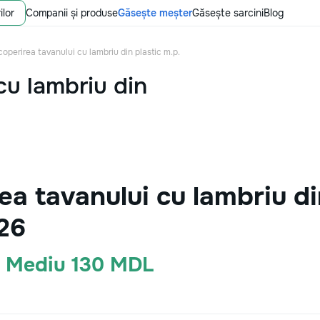
ilor
Companii și produse
Găsește meșter
Găsește sarcini
Blog
operirea tavanului cu lambriu din plastic m.p.
cu lambriu din
a tavanului cu lambriu din
26
· Mediu 130 MDL