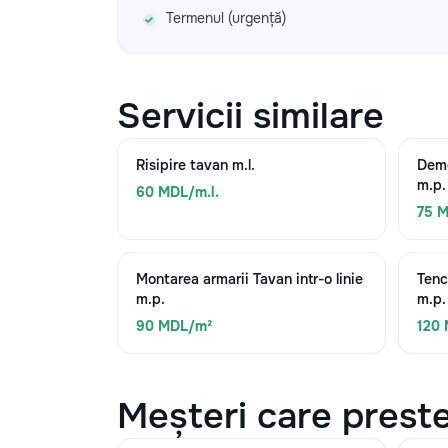
Termenul (urgență)
Servicii similare
Risipire tavan m.l.
Demo
m.p.
60 MDL/m.l.
75 
Montarea armarii Tavan intr-o linie
Tenc
m.p.
m.p.
90 MDL/m²
120
Meșteri care preste