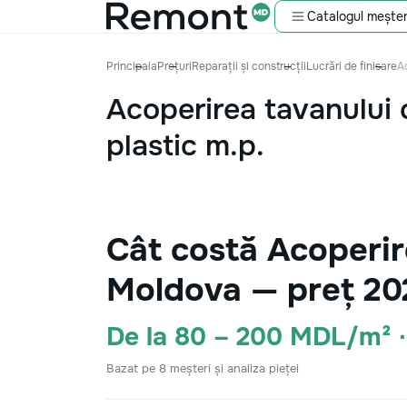
Catalogul meșter
Principala
Prețuri
Reparații și construcții
Lucrări de finisare
Ac
Acoperirea tavanului 
plastic m.p.
Cât costă Acoperire
Moldova — preț 20
De la 80 – 200 MDL/m² 
Bazat pe 8 meșteri și analiza pieței