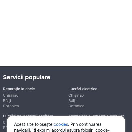
Servicii populare
Reparație la cheie
Lucrări electrice
Chișinău
Chișinău
Bălți
Bălți
Botanica
Botanica
Lucrări de instalații sanitare
Asamblare și reparație mobilier
Chișinău
Chișinău
Acest site folosește
cookies
. Prin continuarea
Bălți
Bălți
navigării, îți exprimi acordul asupra folosirii cookie-