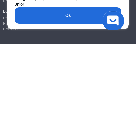
Botanica
Botanica
urilor.
Lucrări de construcție și instalare
Ok
Chișinău
Bălți
Botanica
Blog
Reguli
Prețuri la servicii
Ajutor
Politica de confidențialitate
Cookies
Scrie în suport
info@remont.md