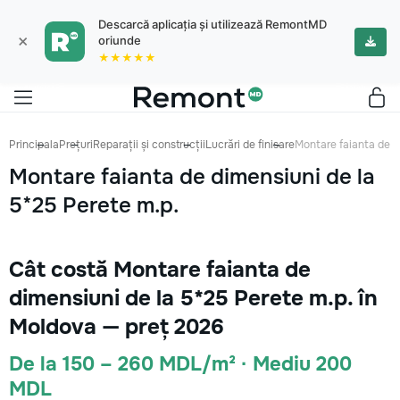
Descarcă aplicația și utilizează RemontMD
×
oriunde
★★★★★
Principala
Prețuri
Reparații și construcții
Lucrări de finisare
Montare faianta de d
Montare faianta de dimensiuni de la
5*25 Perete m.p.
Cât costă Montare faianta de
dimensiuni de la 5*25 Perete m.p. în
Moldova — preț 2026
De la 150 – 260 MDL/m² · Mediu 200
MDL