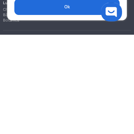
Lucrări de construcție și instalare
Ok
Chișinău
Bălți
Botanica
Blog
Reguli
Prețuri la servicii
Ajutor
Politica de confidențialitate
Cookies
Scrie în suport
info@remont.md
SRL "Br Team Pro"