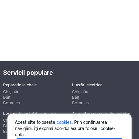
Servicii populare
Reparație la cheie
Lucrări electrice
Chișinău
Chișinău
Bălți
Bălți
Botanica
Botanica
Lucrări de instalații sanitare
Asamblare și reparație mobilier
Chișinău
Chișinău
Acest site folosește
cookies
. Prin continuarea
Bălți
Bălți
navigării, îți exprimi acordul asupra folosirii cookie-
Botanica
Botanica
urilor.