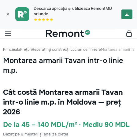
Descarcă aplicația și utilizează RemontMD
×
oriunde
★★★★★
Principala
Prețuri
Reparații și construcții
Lucrări de finisare
Montarea armarii Tava
Montarea armarii Tavan intr-o linie
m.p.
Cât costă Montarea armarii Tavan
intr-o linie m.p. în Moldova — preț
2026
De la 45 – 140 MDL/m² · Mediu 90 MDL
Bazat pe 8 meșteri și analiza pieței