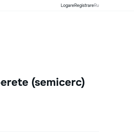
Logare
Registrare
Ru
erete (semicerc)