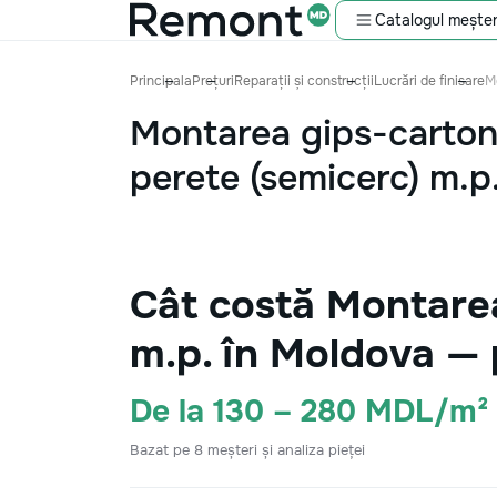
Catalogul meșter
Principala
Prețuri
Reparații și construcții
Lucrări de finisare
M
Montarea gips-carton
perete (semicerc) m.p
Cât costă Montarea
m.p. în Moldova — 
De la 130 – 280 MDL/m²
Bazat pe 8 meșteri și analiza pieței