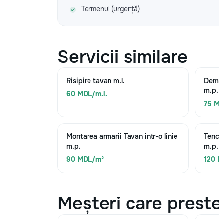
Termenul (urgență)
Servicii similare
Risipire tavan m.l.
Demo
m.p.
60 MDL/m.l.
75 
Montarea armarii Tavan intr-o linie
Tenc
m.p.
m.p.
90 MDL/m²
120
Meșteri care preste