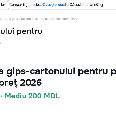
ilor
Companii și produse
Găsește meșter
Găsește sarcini
Blog
ontarea gips-cartonului pentru perete (semicerc) m.p.
ului pentru
.
 gips-cartonului pentru p
preț 2026
 · Mediu 200 MDL