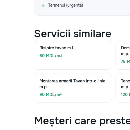
Termenul (urgență)
Servicii similare
Risipire tavan m.l.
Demo
m.p.
60 MDL/m.l.
75 
Montarea armarii Tavan intr-o linie
Tenc
m.p.
m.p.
90 MDL/m²
120
Meșteri care preste