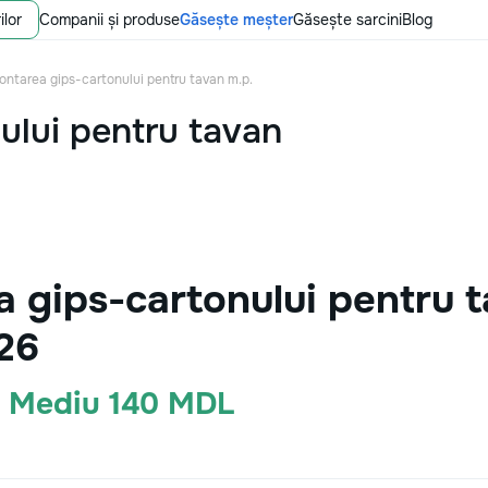
ilor
Companii și produse
Găsește meșter
Găsește sarcini
Blog
ontarea gips-cartonului pentru tavan m.p.
ului pentru tavan
 gips-cartonului pentru t
26
· Mediu 140 MDL