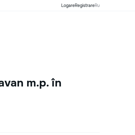
Logare
Registrare
Ru
avan m.p. în