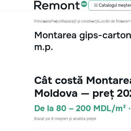
Catalogul meșter
Principala
Prețuri
Reparații și construcții
Lucrări de finisare
M
Montarea gips-carton
m.p.
Cât costă Montarea
Moldova — preț 20
De la 80 – 200 MDL/m² 
Bazat pe 8 meșteri și analiza pieței