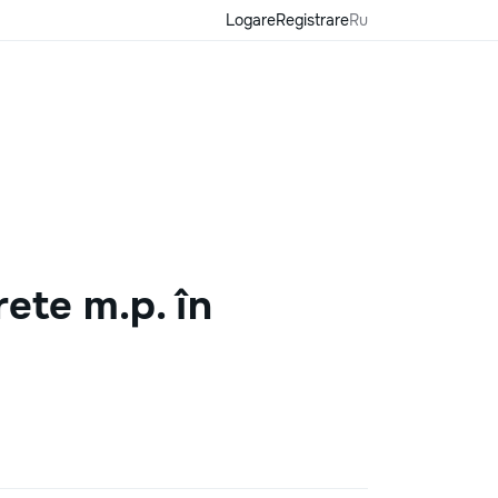
Logare
Registrare
Ru
ete m.p. în