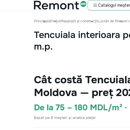
Catalogul meșter
Principala
Prețuri
Reparații și construcții
Lucrări de finisare
T
Tencuiala interioara 
m.p.
Cât costă Tencuial
Moldova — preț 20
De la 75 – 180 MDL/m² 
Bazat pe 8 meșteri și analiza pieței