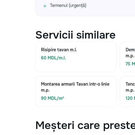
Termenul (urgență)
Servicii similare
Risipire tavan m.l.
Demo
m.p.
60 MDL/m.l.
75 
Montarea armarii Tavan intr-o linie
Tenc
m.p.
m.p.
90 MDL/m²
120
Meșteri care preste