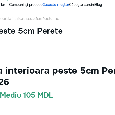
ilor
Companii și produse
Găsește meșter
Găsește sarcini
Blog
encuiala interioara peste 5cm Perete m.p.
peste 5cm Perete
a interioara peste 5cm Per
26
· Mediu 105 MDL