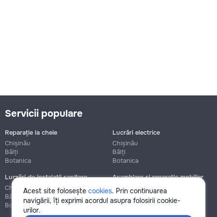
Servicii populare
Reparație la cheie
Lucrări electrice
Chișinău
Chișinău
Bălți
Bălți
Botanica
Botanica
Lucrări de instalații sanitare
Asamblare și reparație mobilier
Chișinău
Chișinău
Acest site folosește
cookies
. Prin continuarea
Bălți
Bălți
navigării, îți exprimi acordul asupra folosirii cookie-
Botanica
Botanica
urilor.