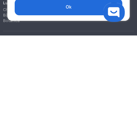
Lucrări de construcție și instalare
Ok
Chișinău
Bălți
Botanica
Blog
Reguli
Prețuri la servicii
Ajutor
Politica de confidențialitate
Cookies
Scrie în suport
info@remont.md
SRL "Br Team Pro"