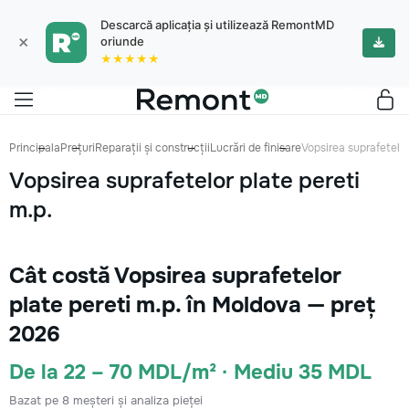
Descarcă aplicația și utilizează RemontMD
×
oriunde
★★★★★
Principala
Prețuri
Reparații și construcții
Lucrări de finisare
Vopsirea suprafetelor
Vopsirea suprafetelor plate pereti
m.p.
Cât costă Vopsirea suprafetelor
plate pereti m.p. în Moldova — preț
2026
De la 22 – 70 MDL/m² · Mediu 35 MDL
Bazat pe 8 meșteri și analiza pieței