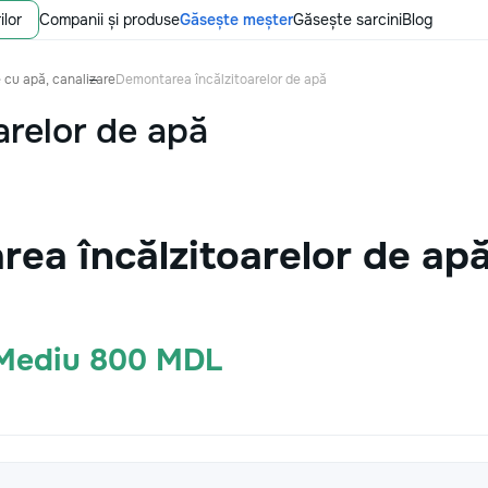
ilor
Companii și produse
Găsește meșter
Găsește sarcini
Blog
e cu apă, canalizare
Demontarea încălzitoarelor de apă
arelor de apă
ea încălzitoarelor de ap
 Mediu 800 MDL