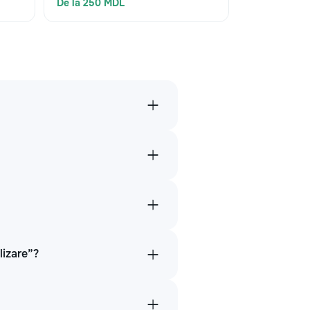
De la 250 MDL
lizare”?