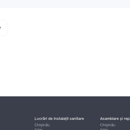
r
Lucrări de instalații sanitare
Asamblare și repa
Chișinău
Chișinău