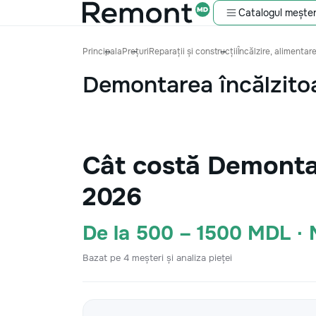
Catalogul meșter
Principala
Prețuri
Reparații și construcții
Încălzire, alimentar
Demontarea încălzito
Cât costă Demontar
2026
De la 500 – 1500 MDL ·
Bazat pe 4 meșteri și analiza pieței