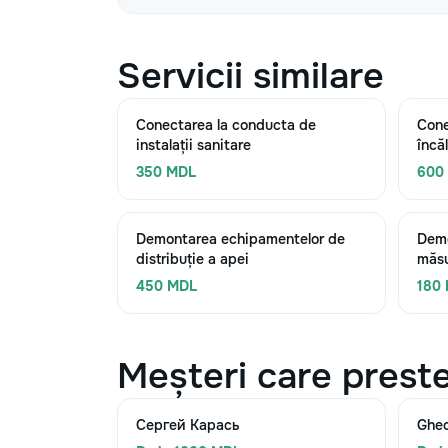
Servicii similare
Conectarea la conducta de
Cone
instalații sanitare
încăl
350 MDL
600
Demontarea echipamentelor de
Demo
distribuție a apei
măsu
450 MDL
180
Meșteri care preste
Сергей Карась
Ghe