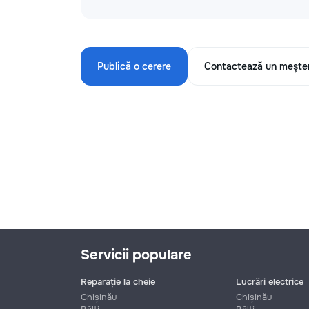
Publică o cerere
Contactează un mește
Servicii populare
Reparație la cheie
Lucrări electrice
Chișinău
Chișinău