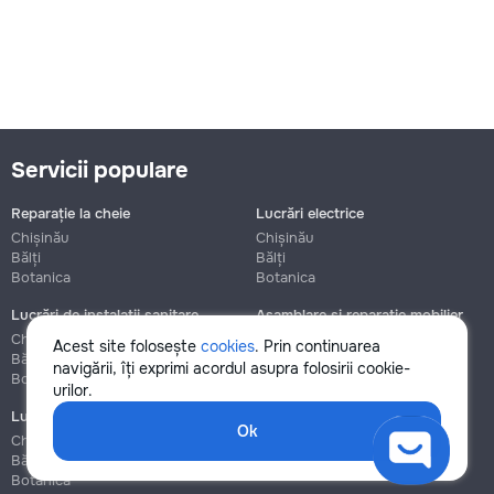
Servicii populare
Reparație la cheie
Lucrări electrice
Chișinău
Chișinău
Bălți
Bălți
Botanica
Botanica
Lucrări de instalații sanitare
Asamblare și reparație mobilier
Chișinău
Chișinău
Acest site folosește
cookies
. Prin continuarea
Bălți
Bălți
navigării, îți exprimi acordul asupra folosirii cookie-
Botanica
Botanica
urilor.
Lucrări de construcție și instalare
Ok
Chișinău
Bălți
Botanica