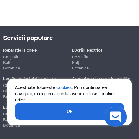
Servicii populare
Reparație la cheie
Lucrări electrice
Chișinău
Chișinău
Bălți
Bălți
Botanica
Botanica
Lucrări de instalații sanitare
Asamblare și reparație mobilier
Chișinău
Chișinău
Acest site folosește
cookies
. Prin continuarea
Bălți
Bălți
navigării, îți exprimi acordul asupra folosirii cookie-
Botanica
Botanica
urilor.
Lucrări de construcție și instalare
Ok
Chișinău
Bălți
Botanica