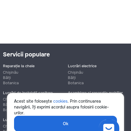
Servicii populare
Reparație la cheie
Lucrări electrice
Chișinău
Chișinău
Bălți
Bălți
Botanica
Botanica
Lucrări de instalații sanitare
Asamblare și reparație mobilier
Chișinău
Chișinău
Acest site folosește
cookies
. Prin continuarea
Bălți
Bălți
navigării, îți exprimi acordul asupra folosirii cookie-
Botanica
Botanica
urilor.
Lucrări de construcție și instalare
Ok
Chișinău