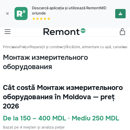
Descarcă aplicația și utilizează RemontMD
×
oriunde
★★★★★
Principala
Prețuri
Reparații și construcții
Încălzire, alimentare cu apă, canalizare
Монтаж измерительного
оборудования
Cât costă Монтаж измерительного
оборудования în Moldova — preț
2026
De la 150 – 400 MDL · Mediu 250 MDL
Bazat pe 4 meșteri și analiza pieței