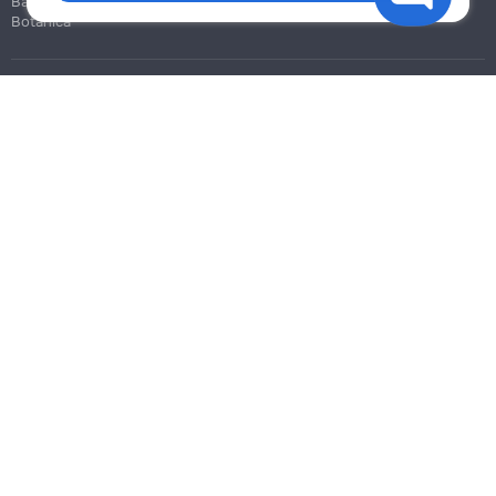
Bălți
Botanica
Blog
Reguli
Prețuri la servicii
Ajutor
Politica de confidențialitate
Cookies
Scrie în suport
info@remont.md
SRL "Br Team Pro"