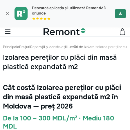
Descarcă aplicația și utilizează RemontMD
×
oriunde
★★★★★
Principala
Prețuri
Reparații și construcții
Lucrări de izolare
Izolarea pereților cu
Izolarea pereților cu plăci din masă
plastică expandată m2
Cât costă Izolarea pereților cu plăci
din masă plastică expandată m2 în
Moldova — preț 2026
De la 100 – 300 MDL/m² · Mediu 180
MDL