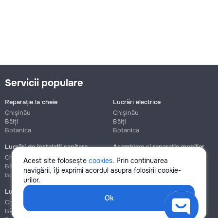
Servicii populare
Reparație la cheie
Lucrări electrice
Chișinău
Chișinău
Bălți
Bălți
Botanica
Botanica
Lucrări de instalații sanitare
Asamblare și reparație mobilier
Chișinău
Chișinău
Acest site folosește
cookies
. Prin continuarea
Bălți
Bălți
navigării, îți exprimi acordul asupra folosirii cookie-
Botanica
Botanica
urilor.
Lucrări de construcție și instalare
Ok
Chișinău
Bălți