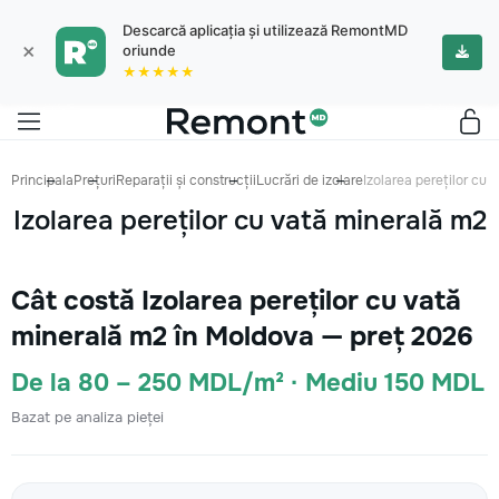
Descarcă aplicația și utilizează RemontMD
×
oriunde
★★★★★
Principala
Prețuri
Reparații și construcții
Lucrări de izolare
Izolarea pereților cu 
Izolarea pereților cu vată minerală m2
Cât costă Izolarea pereților cu vată
minerală m2 în Moldova — preț 2026
De la 80 – 250 MDL/m² · Mediu 150 MDL
Bazat pe analiza pieței