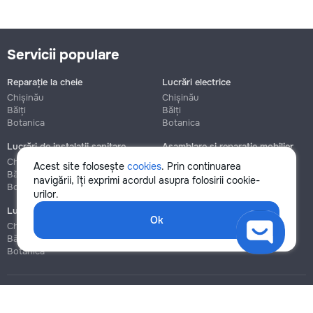
Servicii populare
Reparație la cheie
Lucrări electrice
Chișinău
Chișinău
Bălți
Bălți
Botanica
Botanica
Lucrări de instalații sanitare
Asamblare și reparație mobilier
Chișinău
Chișinău
Acest site folosește
cookies
. Prin continuarea
Bălți
Bălți
navigării, îți exprimi acordul asupra folosirii cookie-
Botanica
Botanica
urilor.
Lucrări de construcție și instalare
Ok
Chișinău
Bălți
Botanica
Blog