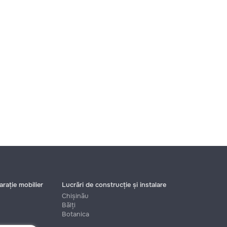
rație mobilier
Lucrări de construcție și instalare
Chișinău
Bălți
Botanica