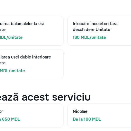
uirea balamalelor la usi
Inlocuire incuietori fara
ate
deschidere Unitate
DL/unitate
130 MDL/unitate
alarea usei duble interioare
ate
MDL/unitate
ază acest serviciu
or
Nicolae
a 650 MDL
De la 100 MDL