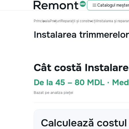
Catalogul meșter
Principala
Prețuri
Reparații și construcții
Instalarea și reparar
Instalarea trimmerelo
Cât costă Instalar
De la 45 – 80 MDL · Me
Bazat pe analiza pieței
Calculează costul