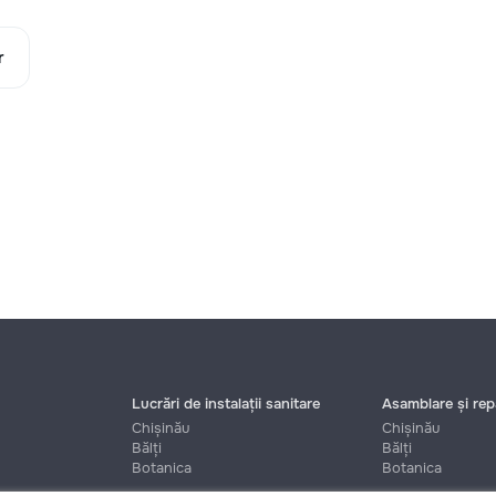
r
Lucrări de instalații sanitare
Asamblare și repa
Chișinău
Chișinău
Bălți
Bălți
Botanica
Botanica