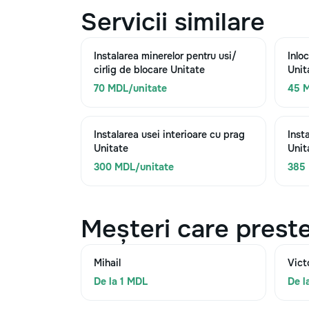
Servicii similare
Instalarea minerelor pentru usi/
Inloc
cirlig de blocare Unitate
Unit
70 MDL/unitate
45 M
Instalarea usei interioare cu prag
Inst
Unitate
Unit
300 MDL/unitate
385 
Meșteri care preste
Mihail
Vict
De la 1 MDL
De l