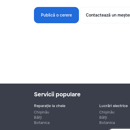
Publică o cerere
Contactează un mește
Servicii populare
Reparație la cheie
Lucrări electrice
Chișinău
Chișinău
Bălți
Bălți
Botanica
Botanica
Nume