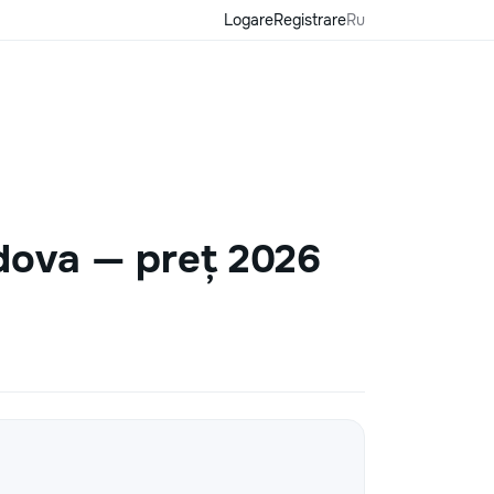
Logare
Registrare
Ru
ldova — preț 2026