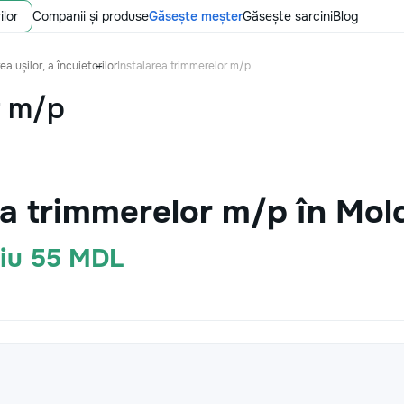
ilor
Companii și produse
Găsește meșter
Găsește sarcini
Blog
ea ușilor, a încuietorilor
Instalarea trimmerelor m/p
r m/p
ea trimmerelor m/p în Mo
diu 55 MDL