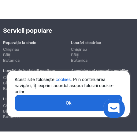
Servicii populare
Reparație la cheie
Lucrări electrice
Chișinău
Chișinău
Bălți
Bălți
Botanica
Botanica
Lucrări de instalații sanitare
Asamblare și reparație mobilier
Chișinău
Chișinău
Acest site folosește
cookies
. Prin continuarea
Bălți
Bălți
navigării, îți exprimi acordul asupra folosirii cookie-
Botanica
Botanica
urilor.
Lucrări de construcție și instalare
Ok
Chișinău
Bălți
Botanica