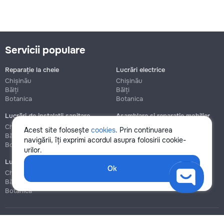
Servicii populare
Reparație la cheie
Lucrări electrice
Chișinău
Chișinău
Bălți
Bălți
Botanica
Botanica
Lucrări de instalații sanitare
Asamblare și reparație mobilier
Chișinău
Chișinău
Acest site folosește
cookies
. Prin continuarea
Bălți
Bălți
navigării, îți exprimi acordul asupra folosirii cookie-
Botanica
Botanica
urilor.
Lucrări de construcție și instalare
Ok
Chișinău
Bălți
Botanica