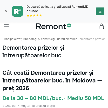
Descarcă aplicația și utilizează RemontMD
×
oriunde
★★★★★
Principala
Prețuri
Reparații și construcții
Lucrări electrice
Demontarea prizelor și
Demontarea prizelor și
întrerupătoarelor buc.
Cât costă Demontarea prizelor și
întrerupătoarelor buc. în Moldova —
preț 2026
De la 30 – 80 MDL/buc. · Mediu 50 MDL
Bazat pe 14 meșteri și analiza pieței