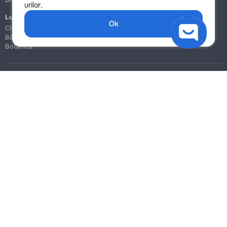
urilor.
Lucrări de construcție și instalare
Ok
Chișinău
Bălți
Botanica
Blog
Reguli
Prețuri la servicii
Ajutor
Politica de confidențialitate
Cookies
Scrie în suport
info@remont.md