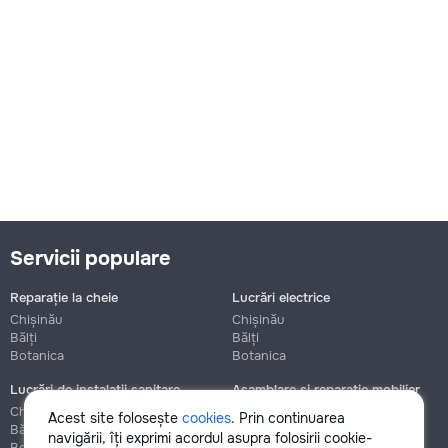
Servicii populare
Reparație la cheie
Lucrări electrice
Chișinău
Chișinău
Bălți
Bălți
Botanica
Botanica
Lucrări de instalații sanitare
Asamblare și reparație mobilier
Chișinău
Chișinău
Acest site folosește
cookies
. Prin continuarea
Bălți
Bălți
navigării, îți exprimi acordul asupra folosirii cookie-
Botanica
Botanica