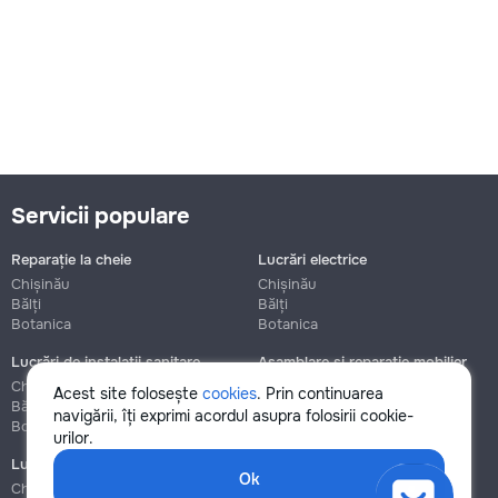
Servicii populare
Reparație la cheie
Lucrări electrice
Chișinău
Chișinău
Bălți
Bălți
Botanica
Botanica
Lucrări de instalații sanitare
Asamblare și reparație mobilier
Chișinău
Chișinău
Acest site folosește
cookies
. Prin continuarea
Bălți
Bălți
navigării, îți exprimi acordul asupra folosirii cookie-
Botanica
Botanica
urilor.
Lucrări de construcție și instalare
Ok
Chișinău