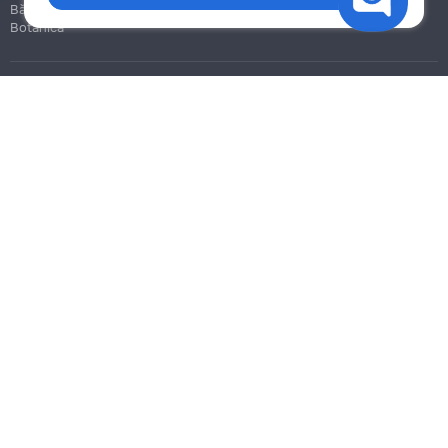
Bălți
Botanica
Blog
Reguli
Prețuri la servicii
Ajutor
Politica de confidențialitate
Cookies
Scrie în suport
info@remont.md
SRL "Br Team Pro"