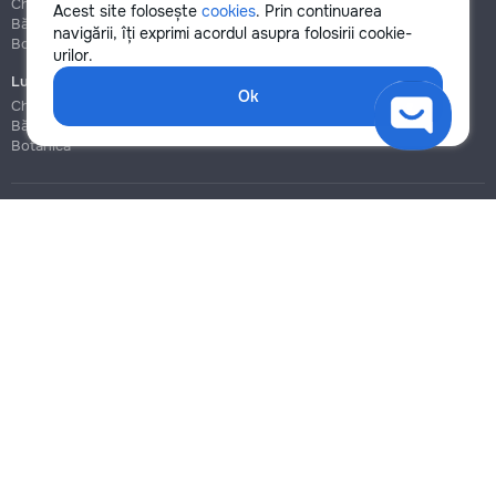
Chișinău
Chișinău
Acest site folosește
cookies
. Prin continuarea
Bălți
Bălți
navigării, îți exprimi acordul asupra folosirii cookie-
Botanica
Botanica
urilor.
Lucrări de construcție și instalare
Ok
Chișinău
Bălți
Botanica
Blog
Reguli
Prețuri la servicii
Ajutor
Politica de confidențialitate
Cookies