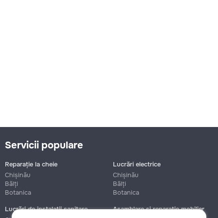
Servicii populare
Reparație la cheie
Lucrări electrice
Chișinău
Chișinău
Bălți
Bălți
Botanica
Botanica
Lucrări de instalații sanitare
Asamblare și reparație mobilier