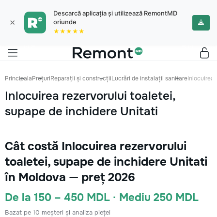
Descarcă aplicația și utilizează RemontMD
×
oriunde
★★★★★
Principala
Prețuri
Reparații și construcții
Lucrări de instalații sanitare
Inlocuirea 
Inlocuirea rezervorului toaletei,
supape de inchidere Unitati
Cât costă Inlocuirea rezervorului
toaletei, supape de inchidere Unitati
în Moldova — preț 2026
De la 150 – 450 MDL · Mediu 250 MDL
Bazat pe 10 meșteri și analiza pieței