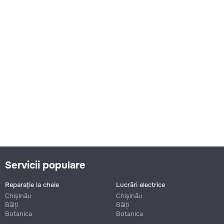
Servicii populare
Reparație la cheie
Lucrări electrice
Chișinău
Chișinău
Bălți
Bălți
Botanica
Botanica