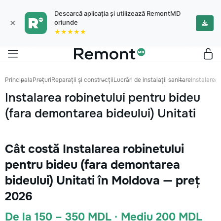
Descarcă aplicația și utilizează RemontMD
×
oriunde
★★★★★
Principala
Prețuri
Reparații și construcții
Lucrări de instalații sanitare
Instalarea 
Instalarea robinetului pentru bideu
(fara demontarea bideului) Unitati
Cât costă Instalarea robinetului
pentru bideu (fara demontarea
bideului) Unitati în Moldova — preț
2026
De la 150 – 350 MDL · Mediu 200 MDL