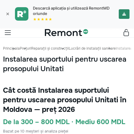
Descarcă aplicația și utilizează RemontMD
×
oriunde
★★★★★
Principala
Prețuri
Reparații și construcții
Lucrări de instalații sanitare
Instalarea 
Instalarea suportului pentru uscarea
prosopului Unitati
Cât costă Instalarea suportului
pentru uscarea prosopului Unitati în
Moldova — preț 2026
De la 300 – 800 MDL · Mediu 600 MDL
Bazat pe 10 meșteri și analiza pieței