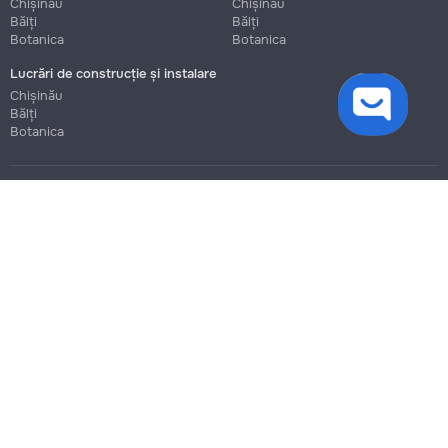
Chișinău
Chișinău
Bălți
Bălți
Botanica
Botanica
Lucrări de construcție și instalare
cookies
Chișinău
Bălți
Botanica
Blog
Reguli
Prețuri la servicii
Ajutor
Politica de confidențialitate
Cookies