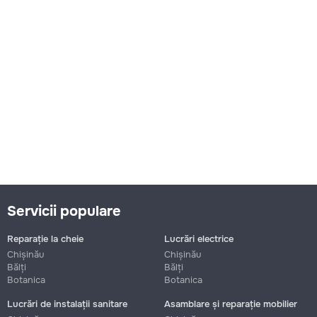
Servicii populare
Reparație la cheie
Lucrări electrice
Chișinău
Chișinău
Bălți
Bălți
Botanica
Botanica
Lucrări de instalații sanitare
Asamblare și reparație mobilier