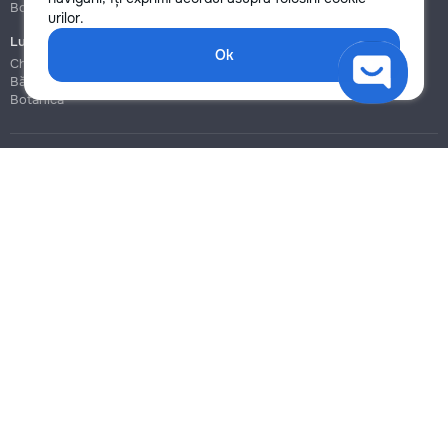
Botanica
Botanica
urilor.
Lucrări de construcție și instalare
Ok
Chișinău
Bălți
Botanica
Blog
Reguli
Prețuri la servicii
Ajutor
Politica de confidențialitate
Cookies
Scrie în suport
info@remont.md