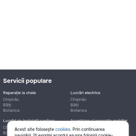
Servicii populare
Reparație la cheie
Lucrări electrice
Chișinău
Chișinău
Bălți
Bălți
Botanica
Botanica
Lucrări de instalații sanitare
Asamblare și reparație mobilier
Chișinău
Chișinău
Acest site folosește
cookies
. Prin continuarea
Bălți
Bălți
navigării, îți exprimi acordul asupra folosirii cookie-