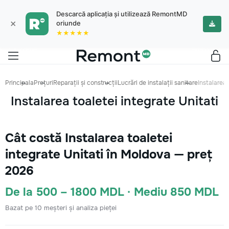
Descarcă aplicația și utilizează RemontMD
×
oriunde
★★★★★
Principala
Prețuri
Reparații și construcții
Lucrări de instalații sanitare
Instalarea 
Instalarea toaletei integrate Unitati
Cât costă Instalarea toaletei
integrate Unitati în Moldova — preț
2026
De la 500 – 1800 MDL · Mediu 850 MDL
Bazat pe 10 meșteri și analiza pieței