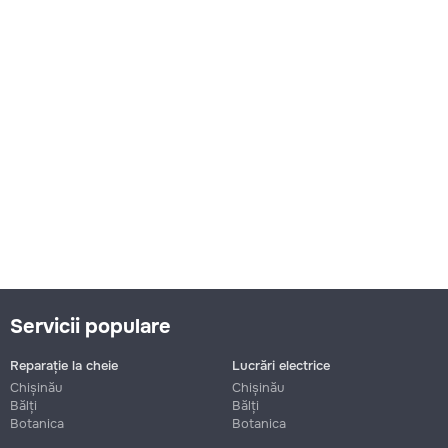
Servicii populare
Reparație la cheie
Lucrări electrice
Chișinău
Chișinău
Bălți
Bălți
Botanica
Botanica