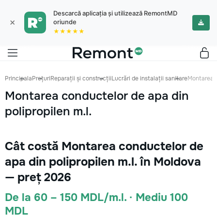
Descarcă aplicația și utilizează RemontMD
×
oriunde
★★★★★
Principala
Prețuri
Reparații și construcții
Lucrări de instalații sanitare
Montarea c
Montarea conductelor de apa din
polipropilen m.l.
Cât costă Montarea conductelor de
apa din polipropilen m.l. în Moldova
— preț 2026
De la 60 – 150 MDL/m.l. · Mediu 100
MDL