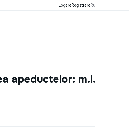
Logare
Registrare
Ru
ea apeductelor: m.l.