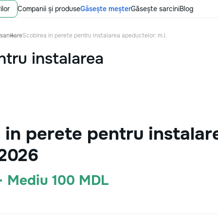
ilor
Companii și produse
Găsește meșter
Găsește sarcini
Blog
 sanitare
Scobirea in perete pentru instalarea apeductelor: m.l.
ntru instalarea
in perete pentru instalar
 2026
 · Mediu 100 MDL