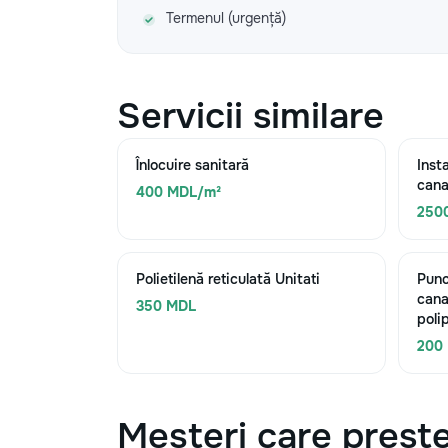
Termenul (urgență)
Servicii similare
Înlocuire sanitară
Inst
cana
400 MDL/m²
250
Polietilenă reticulată Unitati
Punc
cana
350 MDL
poli
200
Meșteri care preste