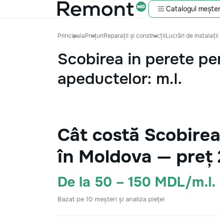
Catalogul meșter
Principala
Prețuri
Reparații și construcții
Lucrări de instalații
Scobirea in perete pe
apeductelor: m.l.
Cât costă Scobirea 
în Moldova — preț
De la 50 – 150 MDL/m.l.
Bazat pe 10 meșteri și analiza pieței