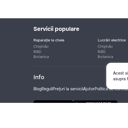
Servicii populare
Reparație la cheie
Lucrări electrice
Chișinău
Chișinău
Bălți
Bălți
Botanica
Botanica
Nume
Acest s
Info
asupra f
Telefon
Blog
Reguli
Prețuri la servicii
Ajutor
Politica de confide
Denumire companie