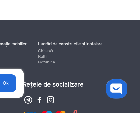
rație mobilier
Lucrări de construcție și instalare
Chișinău
Bălți
Botanica
Ok
Rețele de socializare