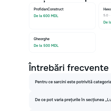
ProfidanConstruct
Ник
5.0 ·
De la 600 MDL
De l
Gheorghe
De la 500 MDL
Întrebări frecvente
Pentru ce sarcini este potrivită categoria
De ce pot varia prețurile în secțiunea „Lu