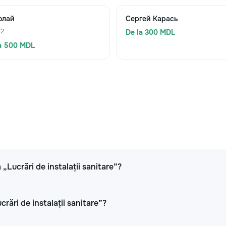
олай
Сергей Карась
 2
De la 300 MDL
a 500 MDL
 „Lucrări de instalații sanitare”?
crări de instalații sanitare”?