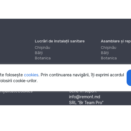
Lucrări de instalații sanitare
Asamblare și repa
Chișinău
Chișinău
Bălți
Bălți
Botanica
Botanica
ite folosește
cookies
. Prin continuarea navigării, îți exprimi acordul
Ajutor
olosirii cookie-urilor.
nțialitate
Cookies
Scrie în suport
info@remont.md
SRL "Br Team Pro"