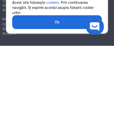
Chișinău
Chișinău
Acest site folosește
cookies
. Prin continuarea
Bălți
Bălți
navigării, îți exprimi acordul asupra folosirii cookie-
Botanica
Botanica
urilor.
Lucrări de construcție și instalare
Ok
Chișinău
Bălți
Botanica
Blog
Reguli
Prețuri la servicii
Ajutor
Politica de confidențialitate
Cookies