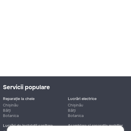
Servicii populare
Reparație la cheie
Lucrări electrice
Chișinău
Chișinău
Bălți
Bălți
Botanica
Botanica
Lucrări de instalații sanitare
Asamblare și reparație mobilier