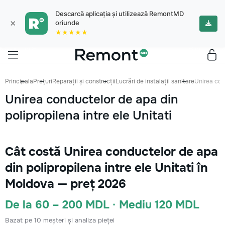
Descarcă aplicația și utilizează RemontMD
×
oriunde
★★★★★
Principala
Prețuri
Reparații și construcții
Lucrări de instalații sanitare
Unirea cond
Unirea conductelor de apa din
polipropilena intre ele Unitati
Cât costă Unirea conductelor de apa
din polipropilena intre ele Unitati în
Moldova — preț 2026
De la 60 – 200 MDL · Mediu 120 MDL
Bazat pe 10 meșteri și analiza pieței