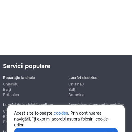
Servicii populare
Reparație la cheie
Lucrări electrice
Chișinău
Chișinău
Bălți
Bălți
Botanica
Botanica
Lucrări de instalații sanitare
Asamblare și reparație mobilier
Chișinău
Chișinău
Acest site folosește
cookies
. Prin continuarea
Bălți
Bălți
navigării, îți exprimi acordul asupra folosirii cookie-
Botanica
Botanica
urilor.
Lucrări de construcție și instalare