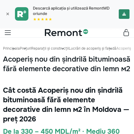
Descarcă aplicația și utilizează RemontMD
×
oriunde
★★★★★
Principala
Prețuri
Reparații și construcții
Lucrări de acoperiș și fațadă
Acoperiș n
Acoperiș nou din șindrilă bituminoasă
fără elemente decorative din lemn м2
Cât costă Acoperiș nou din șindrilă
bituminoasă fără elemente
decorative din lemn м2 în Moldova —
preț 2026
De la 330 – 450 MDL/m² · Mediu 360