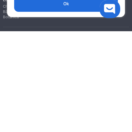
Ok
Chișinău
Bălți
Botanica
Blog
Reguli
Prețuri la servicii
Ajutor
Politica de confidențialitate
Cookies
Scrie în suport
info@remont.md
SRL "Br Team Pro"