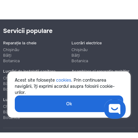
Servicii populare
Reparație la cheie
Lucrări electrice
Chișinău
Chișinău
Bălți
Bălți
Botanica
Botanica
Lucrări de instalații sanitare
Asamblare și reparație mobilier
Chișinău
Chișinău
Acest site folosește
cookies
. Prin continuarea
Bălți
Bălți
navigării, îți exprimi acordul asupra folosirii cookie-
Botanica
Botanica
urilor.
Lucrări de construcție și instalare
Ok
Chișinău
Bălți
Botanica