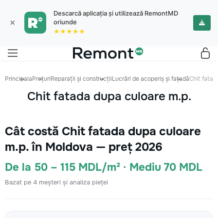
Descarcă aplicația și utilizează RemontMD
×
oriunde
★★★★★
Principala
Prețuri
Reparații și construcții
Lucrări de acoperiș și fațadă
Chit fatad
Chit fatada dupa culoare m.p.
Cât costă Chit fatada dupa culoare
m.p. în Moldova — preț 2026
De la 50 – 115 MDL/m² · Mediu 70 MDL
Bazat pe 4 meșteri și analiza pieței