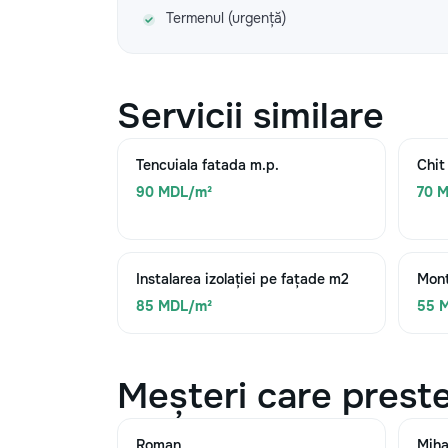
Termenul (urgență)
Servicii similare
Tencuiala fatada m.p.
Chit
90 MDL/m²
70 
Instalarea izolației pe fațade m2
Mont
85 MDL/m²
55 
Meșteri care preste
Roman
Miha