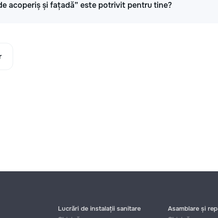
de acoperiș și fațadă” este potrivit pentru tine?
r
Lucrări de instalații sanitare
Asamblare și repa