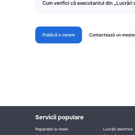
Cum verifici că executantul din „Lucrări 
Publică o cerere
Contactează un mește
Servicii populare
Reparație la cheie
Lucrări electrice