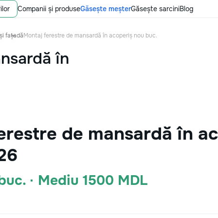
ilor
Companii și produse
Găsește meșter
Găsește sarcini
Blog
și fațadă
Montaj ferestre de mansardă în acoperiș nou buc.
ansardă în
erestre de mansardă în ac
26
buc. · Mediu 1500 MDL