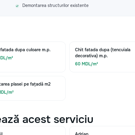
Demontarea structurilor existente
 fatada dupa culoare m.p.
Chit fatada dupa (tencuiala
decorativa) m.p.
MDL/m²
60 MDL/m²
area plasei pe fațadă m2
MDL/m²
ază acest serviciu
il
Adrian