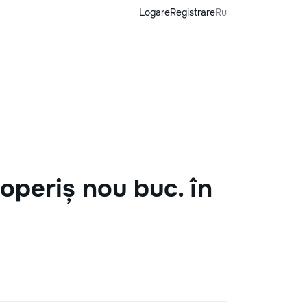
Logare
Registrare
Ru
operiș nou buc. în