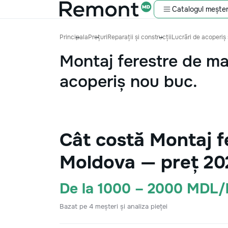
Catalogul meșter
Principala
Prețuri
Reparații și construcții
Lucrări de acoperiș 
Montaj ferestre de m
acoperiș nou buc.
Cât costă Montaj f
Moldova — preț 20
De la 1000 – 2000 MDL/
Bazat pe 4 meșteri și analiza pieței