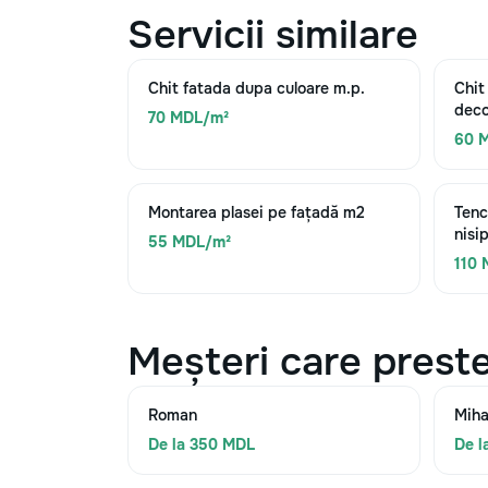
Servicii similare
Chit fatada dupa culoare m.p.
Chit
deco
70 MDL/m²
60 
Montarea plasei pe fațadă m2
Tenc
nisi
55 MDL/m²
110
Meșteri care preste
Roman
Miha
De la 350 MDL
De l