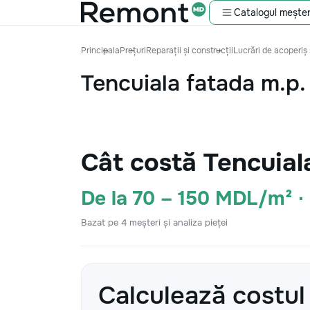
Catalogul meșter
Principala
Prețuri
Reparații și construcții
Lucrări de acoperiș 
Tencuiala fatada m.p.
Cât costă Tencuial
De la 70 – 150 MDL/m² 
Bazat pe 4 meșteri și analiza pieței
Calculează costul