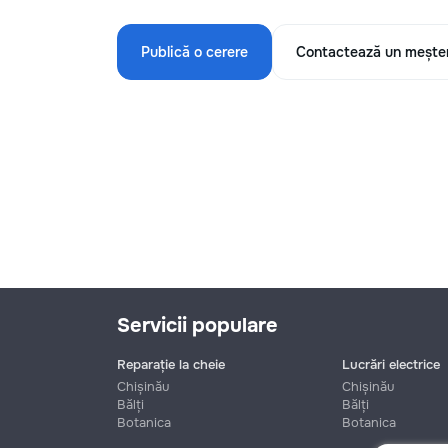
Publică o cerere
Contactează un mește
Servicii populare
Reparație la cheie
Lucrări electrice
Chișinău
Chișinău
Bălți
Bălți
Botanica
Botanica
Nume