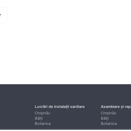
r
Lucrări de instalații sanitare
Asamblare și repa
Chișinău
Chișinău
Bălți
Bălți
Botanica
Botanica