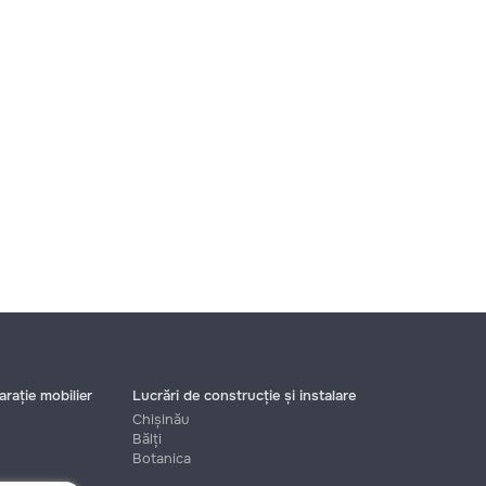
rație mobilier
Lucrări de construcție și instalare
Chișinău
Bălți
Botanica