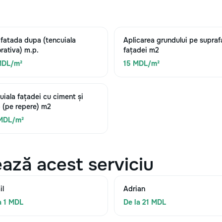
 fatada dupa (tencuiala
Aplicarea grundului pe supraf
rativa) m.p.
fațadei m2
MDL/m²
15 MDL/m²
uiala fațadei cu ciment și
p (pe repere) m2
 MDL/m²
ază acest serviciu
il
Adrian
a 1 MDL
De la 21 MDL