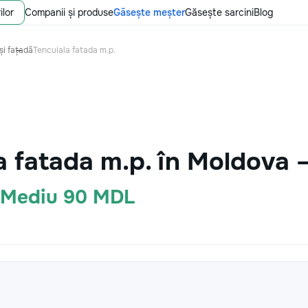
ilor
Companii și produse
Găsește meșter
Găsește sarcini
Blog
și fațadă
Tencuiala fatada m.p.
a fatada m.p. în Moldova 
· Mediu 90 MDL