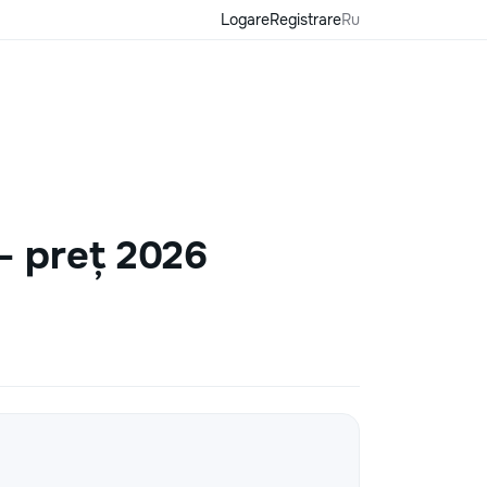
Logare
Registrare
Ru
— preț 2026