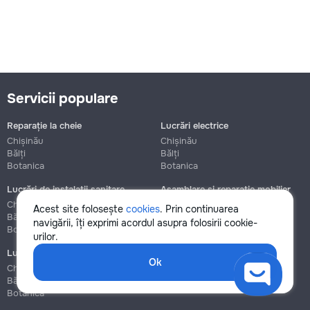
Servicii populare
Reparație la cheie
Lucrări electrice
Chișinău
Chișinău
Bălți
Bălți
Botanica
Botanica
Lucrări de instalații sanitare
Asamblare și reparație mobilier
Chișinău
Chișinău
Acest site folosește
cookies
. Prin continuarea
Bălți
Bălți
navigării, îți exprimi acordul asupra folosirii cookie-
Botanica
Botanica
urilor.
Lucrări de construcție și instalare
Ok
Chișinău
Bălți
Botanica