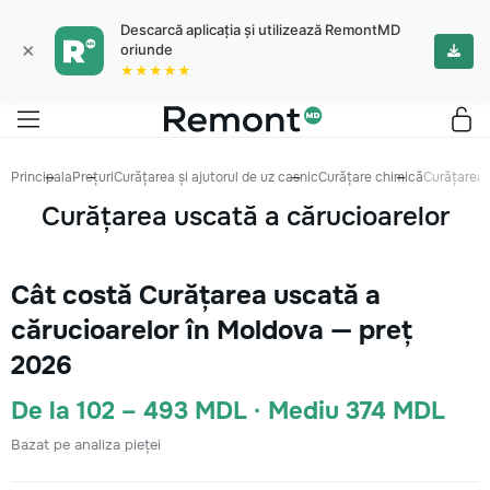
Descarcă aplicația și utilizează RemontMD
×
oriunde
★★★★★
Principala
Prețuri
Curățarea și ajutorul de uz casnic
Curățare chimică
Curățarea 
Curățarea uscată a cărucioarelor
Cât costă Curățarea uscată a
cărucioarelor în Moldova — preț
2026
De la 102 – 493 MDL · Mediu 374 MDL
Bazat pe analiza pieței