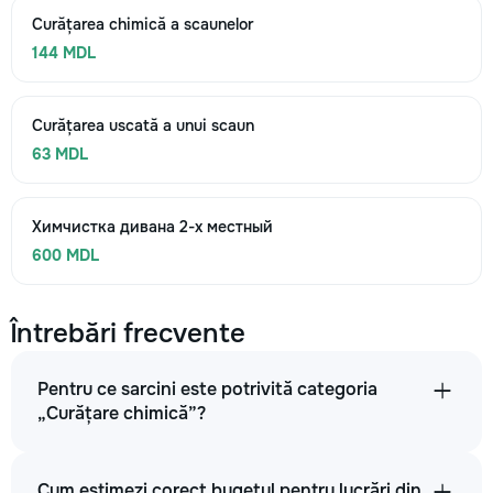
Curățarea chimică a scaunelor
144 MDL
Curățarea uscată a unui scaun
63 MDL
Химчистка дивана 2-х местный
600 MDL
Întrebări frecvente
Pentru ce sarcini este potrivită categoria
„Curățare chimică”?
Cum estimezi corect bugetul pentru lucrări din