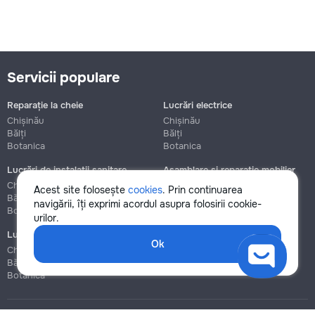
Servicii populare
Reparație la cheie
Lucrări electrice
Chișinău
Chișinău
Bălți
Bălți
Botanica
Botanica
Lucrări de instalații sanitare
Asamblare și reparație mobilier
Chișinău
Chișinău
Acest site folosește
cookies
. Prin continuarea
Bălți
Bălți
navigării, îți exprimi acordul asupra folosirii cookie-
Botanica
Botanica
urilor.
Lucrări de construcție și instalare
Ok
Chișinău
Bălți
Botanica