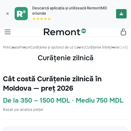
Descarcă aplicația și utilizează RemontMD
×
oriunde
★★★★★
Principala
Prețuri
Curățarea și ajutorul de uz casnic
Curățenie întreținere
Curățen
Curățenie zilnică
Cât costă Curățenie zilnică în
Moldova — preț 2026
De la 350 – 1500 MDL · Mediu 750 MDL
Bazat pe analiza pieței