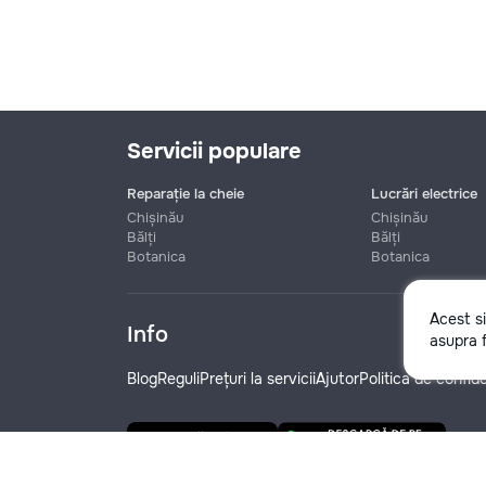
Servicii populare
Reparație la cheie
Lucrări electrice
Chișinău
Chișinău
Bălți
Bălți
Botanica
Botanica
Nume
Acest s
Info
asupra f
Telefon
Blog
Reguli
Prețuri la servicii
Ajutor
Politica de confide
Denumire companie