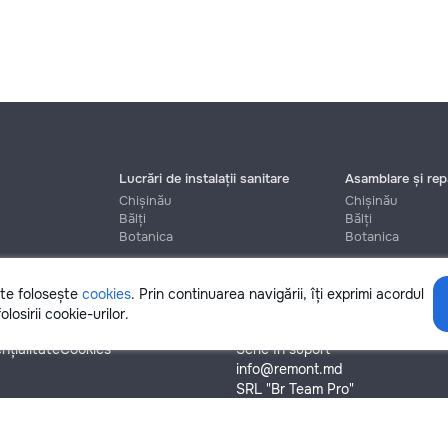
Lucrări de instalații sanitare
Asamblare și repa
Chișinău
Chișinău
Bălți
Bălți
Botanica
Botanica
ite folosește
cookies
. Prin continuarea navigării, îți exprimi acordul
Ajutor
olosirii cookie-urilor.
nțialitate
Cookies
Scrie în suport
info@remont.md
SRL "Br Team Pro"