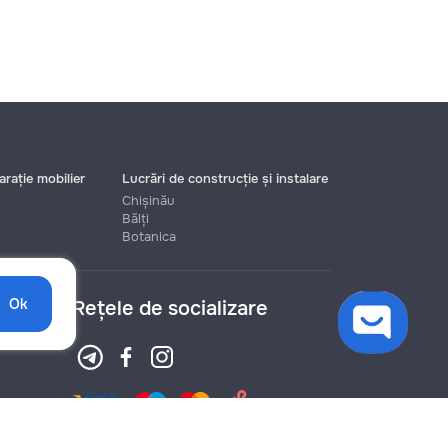
rație mobilier
Lucrări de construcție și instalare
Chișinău
Bălți
Botanica
Ok
Rețele de socializare