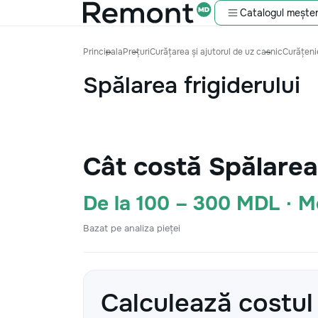
Catalogul meșter
Principala
Prețuri
Curățarea și ajutorul de uz casnic
Curățenie
Spălarea frigiderului
Cât costă Spălarea
De la 100 – 300 MDL · 
Bazat pe analiza pieței
Calculează costul