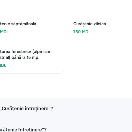
țenie săptămânală
Curățenie zilnică
 MDL
750 MDL
țarea ferestrelor (alpinism
strial) până la 15 mp.
MDL
 „Curățenie întreținere”?
urățenie întreținere”?