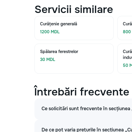
Servicii similare
Curățenie generală
Cură
1200 MDL
800
Spălarea ferestrelor
Cură
indu
30 MDL
50 
Întrebări frecvente
Ce solicitări sunt frecvente în secțiunea
De ce pot varia prețurile în secțiunea „C