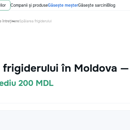
ilor
Companii și produse
Găsește meșter
Găsește sarcini
Blog
 întreținere
Spălarea frigiderului
 frigiderului în Moldova —
Mediu 200 MDL