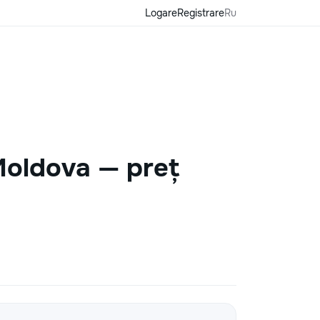
Logare
Registrare
Ru
 Moldova — preț