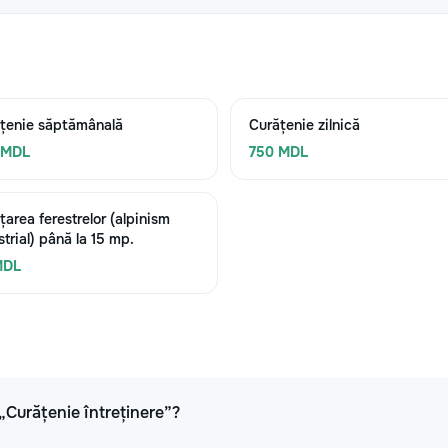
țenie săptămânală
Curățenie zilnică
 MDL
750 MDL
țarea ferestrelor (alpinism
strial) până la 15 mp.
MDL
 „Curățenie întreținere”?