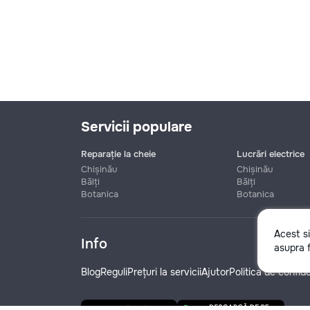
Servicii populare
Reparație la cheie
Lucrări electrice
Chișinău
Chișinău
Bălți
Bălți
Botanica
Botanica
Nume
Acest s
Info
asupra f
Telefon
Blog
Reguli
Prețuri la servicii
Ajutor
Politica de confide