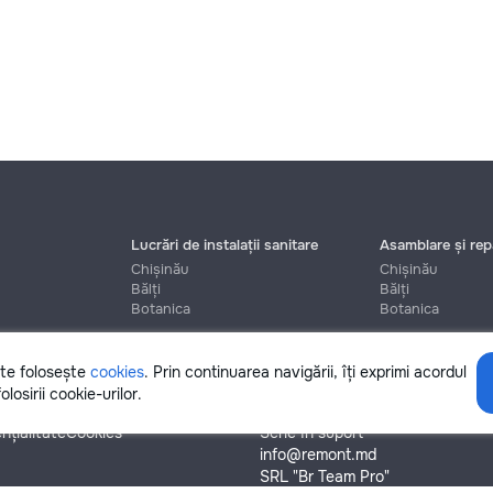
Lucrări de instalații sanitare
Asamblare și repa
Chișinău
Chișinău
Bălți
Bălți
Botanica
Botanica
ite folosește
cookies
. Prin continuarea navigării, îți exprimi acordul
Ajutor
olosirii cookie-urilor.
nțialitate
Cookies
Scrie în suport
info@remont.md
SRL "Br Team Pro"