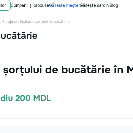
ilor
Companii și produse
Găsește meșter
Găsește sarcini
Blog
 întreținere
Spălarea șorțului de bucătărie
bucătărie
 șorțului de bucătărie în
ediu 200 MDL