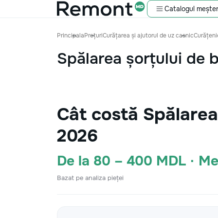
Catalogul meșter
Principala
Prețuri
Curățarea și ajutorul de uz casnic
Curățenie
Spălarea șorțului de 
Cât costă Spălarea
2026
De la 80 – 400 MDL · M
Bazat pe analiza pieței