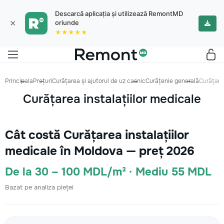
Descarcă aplicația și utilizează RemontMD
×
oriunde
★★★★★
Principala
Prețuri
Curățarea și ajutorul de uz casnic
Curățenie generală
Curățarea
Curățarea instalațiilor medicale
Cât costă Curățarea instalațiilor
medicale în Moldova — preț 2026
De la 30 – 100 MDL/m² · Mediu 55 MDL
Bazat pe analiza pieței