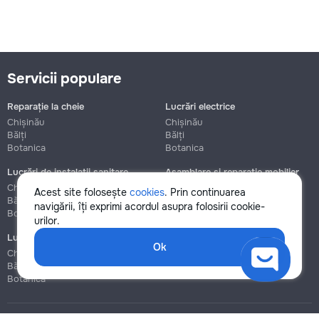
Servicii populare
Reparație la cheie
Lucrări electrice
Chișinău
Chișinău
Bălți
Bălți
Botanica
Botanica
Lucrări de instalații sanitare
Asamblare și reparație mobilier
Chișinău
Chișinău
Acest site folosește
cookies
. Prin continuarea
Bălți
Bălți
navigării, îți exprimi acordul asupra folosirii cookie-
Botanica
Botanica
urilor.
Lucrări de construcție și instalare
Ok
Chișinău
Bălți
Botanica